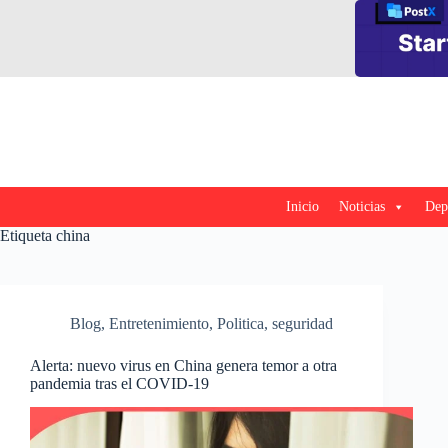
Saltar
al
contenido
Inicio
Noticias
Dep
Etiqueta
china
Blog
,
Entretenimiento
,
Politica
,
seguridad
Alerta: nuevo virus en China genera temor a otra
pandemia tras el COVID-19