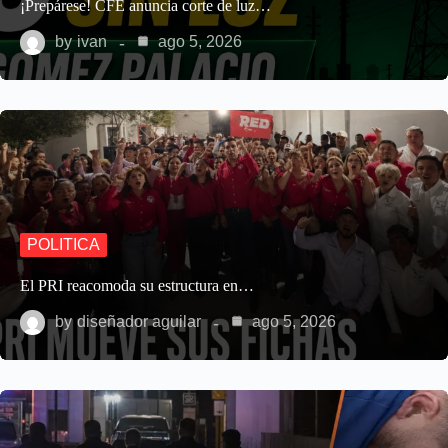
¡Prepárese! CFE anuncia corte de luz…
by
ivan
ago 5, 2026
POLITICA
El PRI reacomoda su estructura en…
by
diseñador aguilar
ago 5, 2026