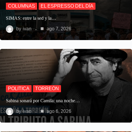
COLUMNAS
EL ESPRESSO DEL DÍA
SIMAS: entre la sed y la…
by
ivan
ago 7, 2026
POLITICA
TORREÓN
Sabina sonará por Camila: una noche…
by
ivan
ago 6, 2026