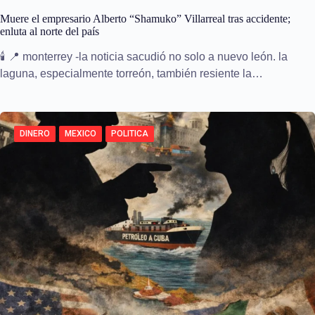
Muere el empresario Alberto “Shamuko” Villarreal tras accidente;
enluta al norte del país
🕯️ 📍 monterrey -la noticia sacudió no solo a nuevo león. la
laguna, especialmente torreón, también resiente la…
DINERO
MEXICO
POLITICA