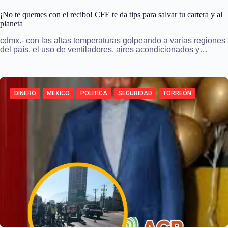
¡No te quemes con el recibo! CFE te da tips para salvar tu cartera y al
planeta
cdmx.- con las altas temperaturas golpeando a varias regiones
del país, el uso de ventiladores, aires acondicionados y…
DINERO
MEXICO
POLITICA
SEGURIDAD
TORREÓN