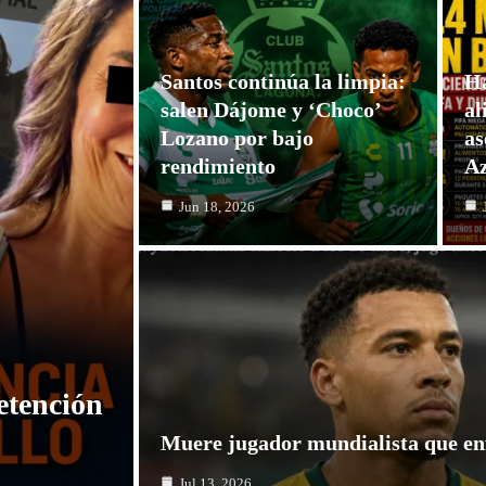
Santos continúa la limpia:
Ha
salen Dájome y ‘Choco’
al
Lozano por bajo
as
rendimiento
Az
Jun 18, 2026
etención
Muere jugador mundialista que en
Jul 13, 2026