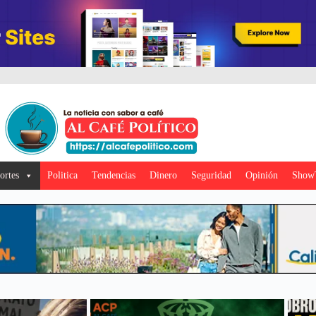
ortes
Politica
Tendencias
Dinero
Seguridad
Opinión
Show