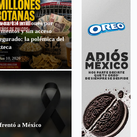
sta 1.4 millones por
imentos y sin acceso
egurado: la polémica del
teca
Jun 10, 2026
frentó a México