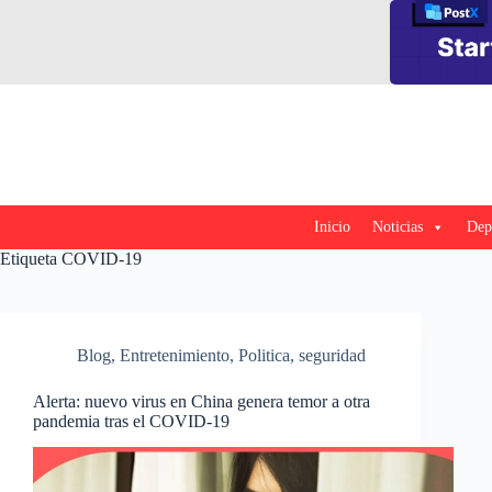
Saltar
al
contenido
Inicio
Noticias
Dep
Etiqueta
COVID-19
Blog
,
Entretenimiento
,
Politica
,
seguridad
Alerta: nuevo virus en China genera temor a otra
pandemia tras el COVID-19