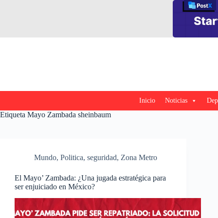
Saltar
al
contenido
Inicio
Noticias
Dep
Etiqueta
Mayo Zambada sheinbaum
Mundo
,
Politica
,
seguridad
,
Zona Metro
El Mayo’ Zambada: ¿Una jugada estratégica para
ser enjuiciado en México?