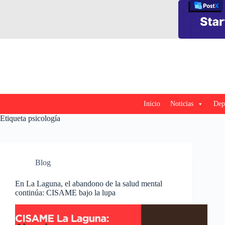
Saltar
al
contenido
Inicio
Noticias
Dep
Etiqueta
psicología
Blog
En La Laguna, el abandono de la salud mental
continúa: CISAME bajo la lupa