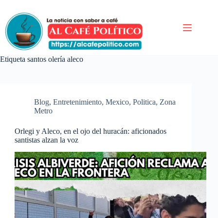
Saltar
al
contenido
Etiqueta
santos olería aleco
Blog
,
Entretenimiento
,
Mexico
,
Politica
,
Zona
Metro
Orlegi y Aleco, en el ojo del huracán: aficionados
santistas alzan la voz