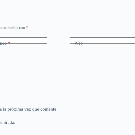
án marcados con
*
nico
*
Web
a la próxima vez que comente.
 entrada.