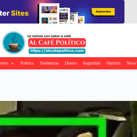
ortes
Politica
Tendencias
Dinero
Seguridad
Opinión
Show