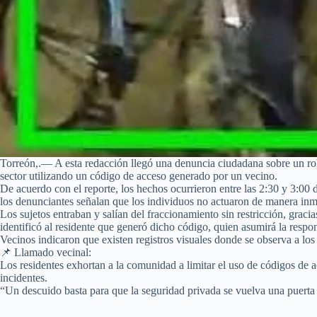
Torreón,.— A esta redacción llegó una denuncia ciudadana sobre un r
sector utilizando un código de acceso generado por un vecino.
De acuerdo con el reporte, los hechos ocurrieron entre las 2:30 y 3:00
los denunciantes señalan que los individuos no actuaron de manera inm
Los sujetos entraban y salían del fraccionamiento sin restricción, grac
identificó al residente que generó dicho código, quien asumirá la resp
Vecinos indicaron que existen registros visuales donde se observa a los
📌 Llamado vecinal:
Los residentes exhortan a la comunidad a limitar el uso de códigos de ac
incidentes.
“Un descuido basta para que la seguridad privada se vuelva una puerta