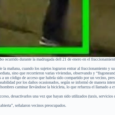
obo ocurrido durante la madrugada dell 21 de enero en el fraccionami
 de la mañana, cuando los sujetos lograron entrar al fraccionamiento y 
ediata, sino que recorrieron varias viviendas, observando y “fisgonean
ias a un código de acceso que habría sido compartido por un vecino, pre
onsabilidad por los daños ocasionados, según se informó de manera inter
 hombres caminar llevándose la bicicleta, lo que refuerza el llamado a 
ceso, desactivarlos una vez que hayan sido utilizados (taxis, servicios d
 abierta”, señalaron vecinos preocupados.