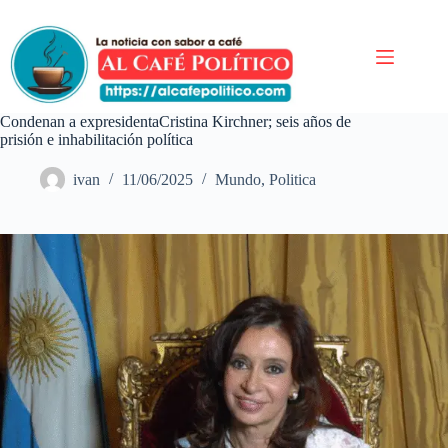
Saltar
al
contenido
Condenan a expresidentaCristina Kirchner; seis años de
prisión e inhabilitación política
ivan
11/06/2025
Mundo
,
Politica