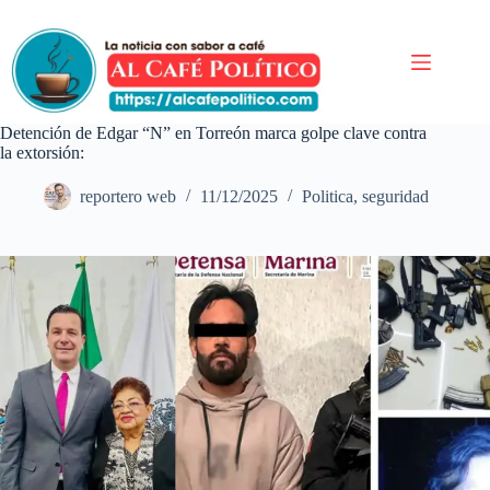
Saltar
al
contenido
Detención de Edgar “N” en Torreón marca golpe clave contra
la extorsión:
reportero web
11/12/2025
Politica
,
seguridad