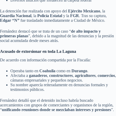
Diversos indicios que fortalecen la carpeta federal
La detención fue realizada con apoyo del
Ejército Mexicano
, la
Guardia Nacional
, la
Policía Estatal
y la
FGR
. Tras su captura,
Edgar “N”
fue trasladado inmediatamente a Ciudad de México.
Fernández destacó que se trata de un caso “
de alto impacto y
primeras planas
”, debido a la magnitud de las denuncias y la presión
social acumulada desde meses atrás.
Acusado de extorsionar en toda La Laguna
De acuerdo con información compartida por la Fiscalía:
Operaba tanto en
Coahuila
como en
Durango
.
Afectaba a
ganaderos
,
constructores
,
agricultores
,
comercios
,
cámaras empresariales y pequeños negocios.
Su nombre aparecía reiteradamente en denuncias formales y
testimonios públicos.
Fernández detalló que el detenido incluso habría buscado
acercamientos con grupos de comerciantes y organismos de la región,
“
unificando reuniones donde se mezclaban intereses y presiones
”.