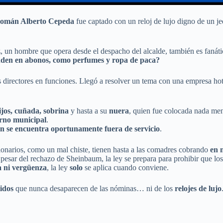
omán Alberto Cepeda
fue captado con un reloj de lujo digno de un j
z
, un hombre que opera desde el despacho del alcalde, también es fanátic
nden en abonos, como perfumes y ropa de paca?
directores en funciones. Llegó a resolver un tema con una empresa ho
ijos, cuñada, sobrina
y hasta a su
nuera
, quien fue colocada nada me
erno municipal
.
n se encuentra oportunamente fuera de servicio
.
ionarios, como un mal chiste, tienen hasta a las comadres cobrando
en 
a pesar del rechazo de Sheinbaum, la ley se prepara para prohibir que lo
a ni vergüenza
, la ley
solo
se aplica cuando conviene.
lidos
que nunca desaparecen de las nóminas… ni de los
relojes de lujo