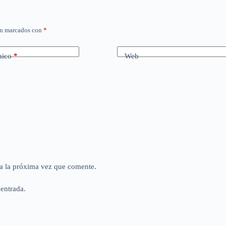
án marcados con
*
nico
*
Web
a la próxima vez que comente.
 entrada.