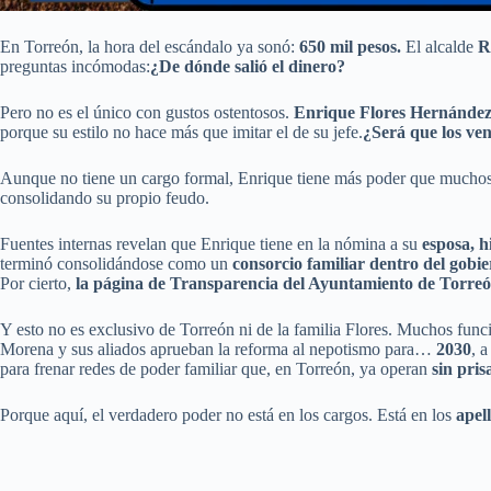
En Torreón, la hora del escándalo ya sonó:
650 mil pesos.
El alcalde
R
preguntas incómodas:
¿De dónde salió el dinero?
Pero no es el único con gustos ostentosos.
Enrique Flores Hernánde
porque su estilo no hace más que imitar el de su jefe.
¿Será que los ve
Aunque no tiene un cargo formal, Enrique tiene más poder que muchos 
consolidando su propio feudo.
Fuentes internas revelan que Enrique tiene en la nómina a su
esposa, h
terminó consolidándose como un
consorcio familiar dentro del gobi
Por cierto,
la página de Transparencia del Ayuntamiento de Torreó
Y esto no es exclusivo de Torreón ni de la familia Flores. Muchos func
Morena y sus aliados aprueban la reforma al nepotismo para…
2030
, 
para frenar redes de poder familiar que, en Torreón, ya operan
sin pris
Porque aquí, el verdadero poder no está en los cargos. Está en los
apel