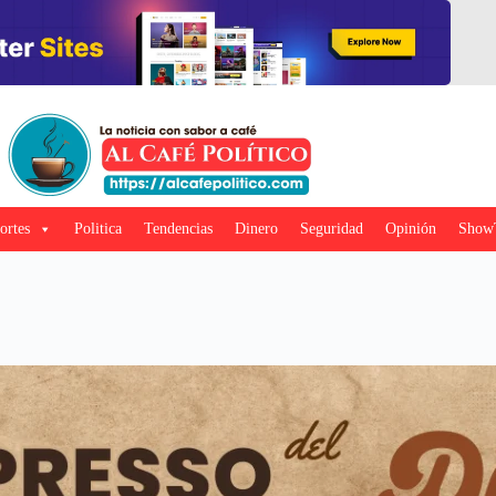
ortes
Politica
Tendencias
Dinero
Seguridad
Opinión
Show