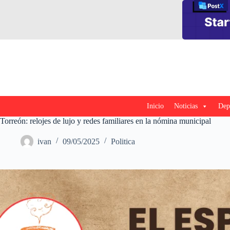
Saltar
al
contenido
Inicio
Noticias
Dep
Torreón: relojes de lujo y redes familiares en la nómina municipal
ivan
09/05/2025
Politica