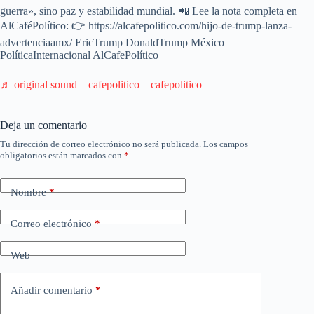
guerra», sino paz y estabilidad mundial. 📲 Lee la nota completa en
AlCaféPolítico: 👉 https://alcafepolitico.com/hijo-de-trump-lanza-
advertenciaamx/ EricTrump DonaldTrump México
PolíticaInternacional AlCafePolítico
♬ original sound – cafepolitico – cafepolitico
Deja un comentario
Tu dirección de correo electrónico no será publicada.
Los campos
obligatorios están marcados con
*
Nombre
*
Correo electrónico
*
Web
Añadir comentario
*