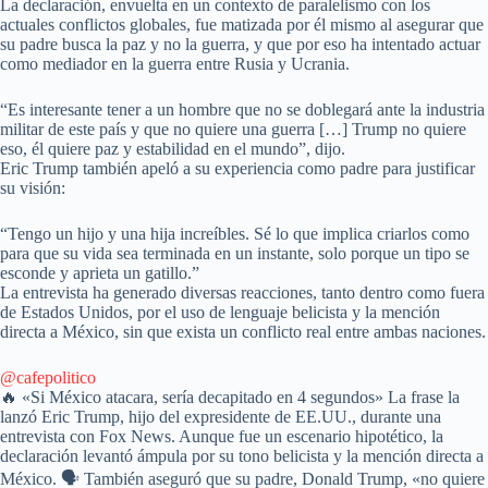
La declaración, envuelta en un contexto de paralelismo con los
actuales conflictos globales, fue matizada por él mismo al asegurar que
su padre busca la paz y no la guerra, y que por eso ha intentado actuar
como mediador en la guerra entre Rusia y Ucrania.
“Es interesante tener a un hombre que no se doblegará ante la industria
militar de este país y que no quiere una guerra […] Trump no quiere
eso, él quiere paz y estabilidad en el mundo”, dijo.
Eric Trump también apeló a su experiencia como padre para justificar
su visión:
“Tengo un hijo y una hija increíbles. Sé lo que implica criarlos como
para que su vida sea terminada en un instante, solo porque un tipo se
esconde y aprieta un gatillo.”
La entrevista ha generado diversas reacciones, tanto dentro como fuera
de Estados Unidos, por el uso de lenguaje belicista y la mención
directa a México, sin que exista un conflicto real entre ambas naciones.
@cafepolitico
🔥 «Si México atacara, sería decapitado en 4 segundos» La frase la
lanzó Eric Trump, hijo del expresidente de EE.UU., durante una
entrevista con Fox News. Aunque fue un escenario hipotético, la
declaración levantó ámpula por su tono belicista y la mención directa a
México. 🗣️ También aseguró que su padre, Donald Trump, «no quiere