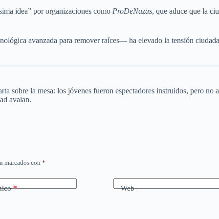
ésima idea” por organizaciones como
ProDeNazas
, que aduce que la ci
tecnológica avanzada para remover raíces— ha elevado la tensión ciudada
rta sobre la mesa: los jóvenes fueron espectadores instruidos, pero no a
dad avalan.
án marcados con
*
nico
*
Web