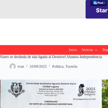
Saltar
al
contenido
Inicio
Noticias
Dep
Narro se deslinda de tala ligada al Desnivel Abastos-Independencia
ivan
10/09/2025
Politica
,
Torreón