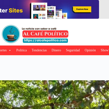
ortes
Politica
Tendencias
Dinero
Seguridad
Opinión
Show