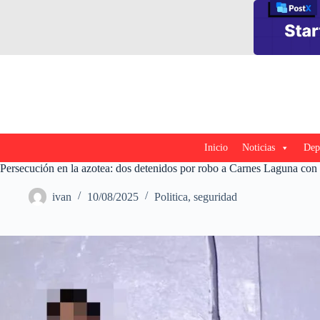
Saltar
al
contenido
Inicio
Noticias
Dep
Persecución en la azotea: dos detenidos por robo a Carnes Laguna con
ivan
10/08/2025
Politica
,
seguridad