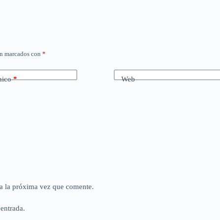
án marcados con
*
nico
*
Web
a la próxima vez que comente.
 entrada.