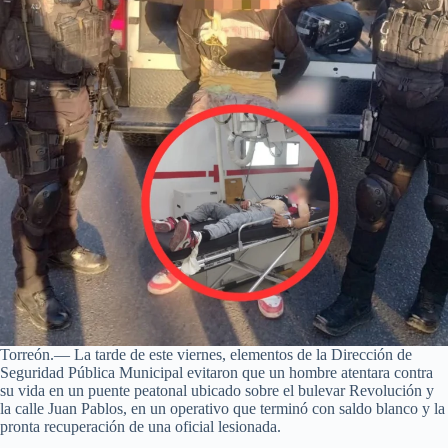
Torreón.— La tarde de este viernes, elementos de la Dirección de
Seguridad Pública Municipal evitaron que un hombre atentara contra
su vida en un puente peatonal ubicado sobre el bulevar Revolución y
la calle Juan Pablos, en un operativo que terminó con saldo blanco y la
pronta recuperación de una oficial lesionada.