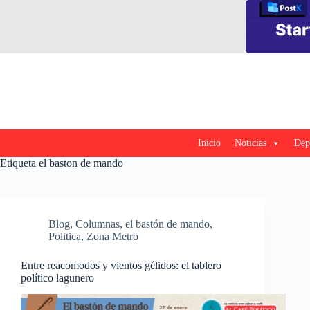
Saltar
al
contenido
Inicio
Noticias
Dep
Etiqueta
el baston de mando
Blog
,
Columnas
,
el bastón de mando
,
Politica
,
Zona Metro
Entre reacomodos y vientos gélidos: el tablero
político lagunero