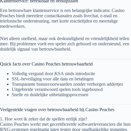
Klantenservice: bereikbaar en behulpzaam
Een betrouwbare klantenservice is een belangrijke indicator. Casino
Peaches biedt meerdere contactkanalen zoals livechat, e-mail en
telefonische ondersteuning, met korte reactietijden en meertalige
medewerkers.
Niet alleen snelheid, maar ook deskundigheid en vriendelijkheid tellen
mee. Bij problemen voelt een speler zich gehoord en ondersteund, een
duidelijk signaal van betrouwbaarheid.
Quick facts over Casino Peaches betrouwbaarheid
Volledig vergund door KSA sinds introductie
SSL-beveiliging voor alle data en betalingen
Transparante bonusvoorwaarden zonder verborgen addertjes
Uitgebreide verantwoord spelen tools ingebouwd
Snelle en duidelijke uitbetalingsprocessen
Veelgestelde vragen over betrouwbaarheid bij Casino Peaches
1. Hoe weet ik zeker dat de spellen eerlijk zijn?
Casino Peaches werkt met gecertificeerde softwareleveranciers die hun
RNG-systemen regelmatig laten testen door onafhankelijke instanties.