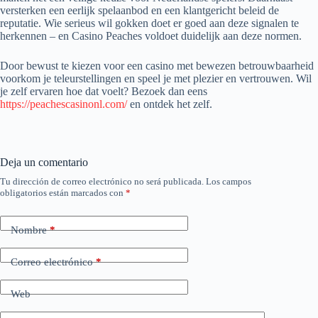
versterken een eerlijk spelaanbod en een klantgericht beleid de
reputatie. Wie serieus wil gokken doet er goed aan deze signalen te
herkennen – en Casino Peaches voldoet duidelijk aan deze normen.
Door bewust te kiezen voor een casino met bewezen betrouwbaarheid
voorkom je teleurstellingen en speel je met plezier en vertrouwen. Wil
je zelf ervaren hoe dat voelt? Bezoek dan eens
https://peachescasinonl.com/
en ontdek het zelf.
Deja un comentario
Tu dirección de correo electrónico no será publicada.
Los campos
obligatorios están marcados con
*
Nombre
*
Correo electrónico
*
Web