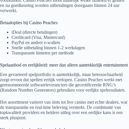
voorkomen. Casino Peaches toont duidelijk welke limieten er gelden
en na goedkeuring worden uitbetalingen doorgaans binnen 24 uur
verwerkt.
Betaalopties bij Casino Peaches
iDeal (directe betalingen)
Creditcard (Visa, Mastercard)
PayPal en andere e-wallets
Snelle uitbetaling binnen 1-2 werkdagen
Transparante limieten per methode
Spelaanbod en eerlijkheid: meer dan alleen aantrekkelijk entertainment
Een gevarieerd spelportfolio is aantrekkelijk, maar betrouwbaarheid
zorgt ervoor dat spellen eerlijk verlopen. Casino Peaches werkt met
gerenommeerde softwareleveranciers die gecertificeerde RNG’s
(Random Number Generators) gebruiken voor eerlijke spelresultaten.
Het assortiment varieert van slots tot live casino met echte dealers, wat
de transparantie en real-time beleving versterkt. De combinatie van
topkwaliteit providers en heldere uitleg over een eerlijke kans is een
sterk pluspunt.