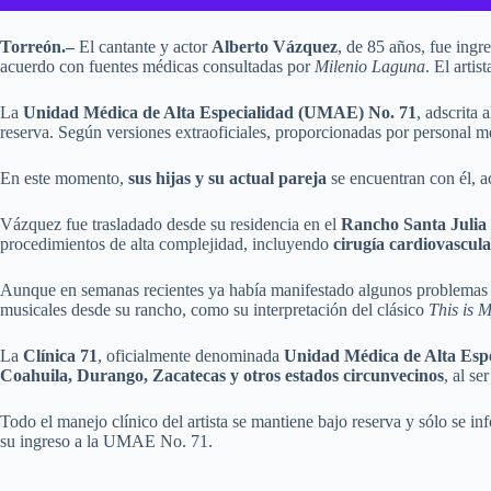
Torreón.–
El cantante y actor
Alberto Vázquez
, de 85 años, fue ingr
acuerdo con fuentes médicas consultadas por
Milenio Laguna
. El arti
La
Unidad Médica de Alta Especialidad (UMAE) No. 71
, adscrita
reserva. Según versiones extraoficiales, proporcionadas por personal 
En este momento,
sus hijas y su actual pareja
se encuentran con él, a
Vázquez fue trasladado desde su residencia en el
Rancho Santa Julia
procedimientos de alta complejidad, incluyendo
cirugía cardiovascular
Aunque en semanas recientes ya había manifestado algunos problemas de
musicales desde su rancho, como su interpretación del clásico
This is 
La
Clínica 71
, oficialmente denominada
Unidad Médica de Alta Esp
Coahuila, Durango, Zacatecas y otros estados circunvecinos
, al se
Todo el manejo clínico del artista se mantiene bajo reserva y sólo se i
su ingreso a la UMAE No. 71.