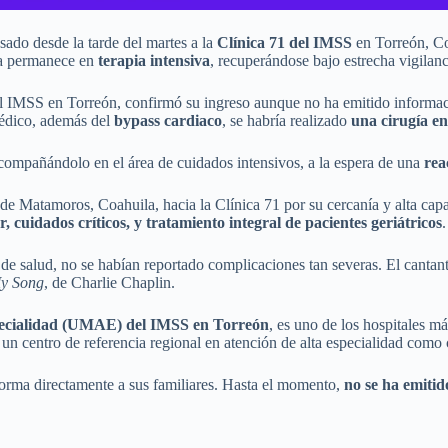
esado desde la tarde del martes a la
Clínica 71 del IMSS
en Torreón, Co
sta permanece en
terapia intensiva
, recuperándose bajo estrecha vigilan
 al IMSS en Torreón, confirmó su ingreso aunque no ha emitido informaci
médico, además del
bypass cardiaco
, se habría realizado
una cirugía en
compañándolo en el área de cuidados intensivos, a la espera de una
rea
de Matamoros, Coahuila, hacia la Clínica 71 por su cercanía y alta cap
, cuidados críticos, y tratamiento integral de pacientes geriátricos
.
 salud, no se habían reportado complicaciones tan severas. El cantant
My Song
, de Charlie Chaplin.
ecialidad (UMAE) del IMSS en Torreón
, es uno de los hospitales m
r un centro de referencia regional en atención de alta especialidad como 
nforma directamente a sus familiares. Hasta el momento,
no se ha emitid