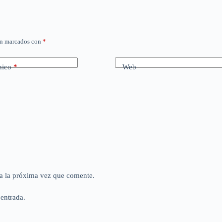
án marcados con
*
nico
*
Web
a la próxima vez que comente.
 entrada.