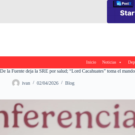
Saltar
al
contenido
Inicio
Noticias
Dep
De la Fuente deja la SRE por salud; “Lord Cacahuates” toma el mando
ivan
02/04/2026
Blog