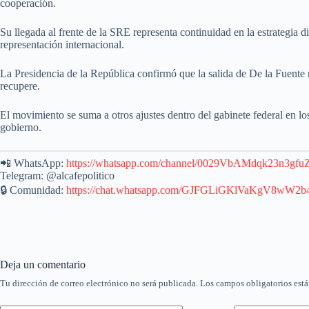
cooperación.
Su llegada al frente de la SRE representa continuidad en la estrategia 
representación internacional.
La Presidencia de la República confirmó que la salida de De la Fuente 
recupere.
El movimiento se suma a otros ajustes dentro del gabinete federal en 
gobierno.
📲 WhatsApp:
https://whatsapp.com/channel/0029VbAMdqk23n3g
Telegram: @alcafepolitico
🔒 Comunidad:
https://chat.whatsapp.com/GJFGLiGKlVaKgV8wW2
Deja un comentario
Tu dirección de correo electrónico no será publicada.
Los campos obligatorios est