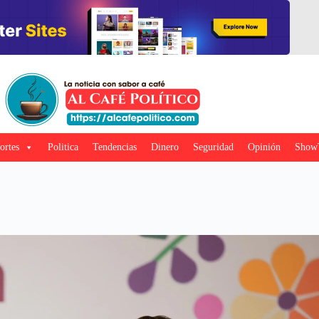
ortes
Politica
Tendencias
Dinero
Seguridad
Opinión
Show