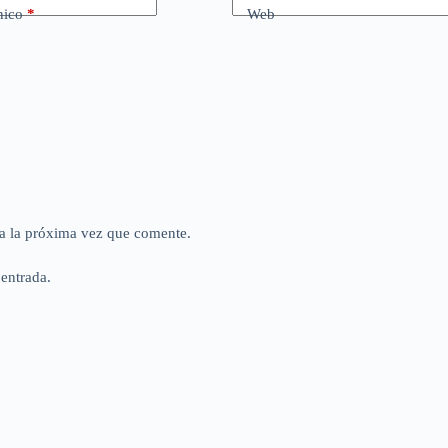
nico
*
Web
a la próxima vez que comente.
 entrada.