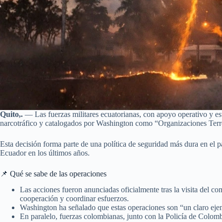
Quito,.
— Las fuerzas militares ecuatorianas, con apoyo operativo y es
narcotráfico y catalogados por Washington como “Organizaciones Terr
Esta decisión forma parte de una política de seguridad más dura en el 
Ecuador en los últimos años.
📌 Qué se sabe de las operaciones
Las acciones fueron anunciadas oficialmente tras la visita del c
cooperación y coordinar esfuerzos.
Washington ha señalado que estas operaciones son “un claro ejem
En paralelo, fuerzas colombianas, junto con la Policía de Colombi