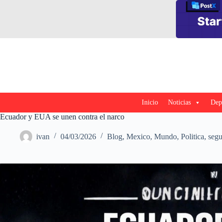
Saltar
al
contenido
Inicio
Noticias
Dep
Ecuador y EUA se unen contra el narco
ivan
04/03/2026
Blog
,
Mexico
,
Mundo
,
Politica
,
segu