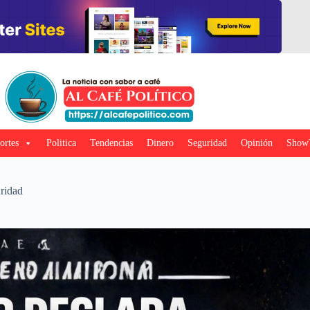
ortes
Politica
Tendencias
Dinero
Seguridad
Opinión
Show
ridad