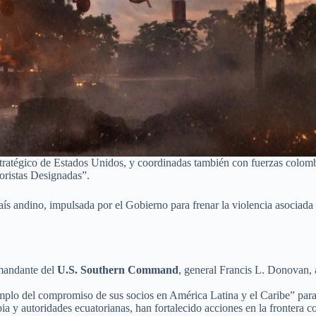
tratégico de Estados Unidos, y coordinadas también con fuerzas colomb
oristas Designadas”.
país andino, impulsada por el Gobierno para frenar la violencia asociad
omandante del
U.S. Southern Command
, general Francis L. Donovan, 
plo del compromiso de sus socios en América Latina y el Caribe” para e
a y autoridades ecuatorianas, han fortalecido acciones en la frontera c