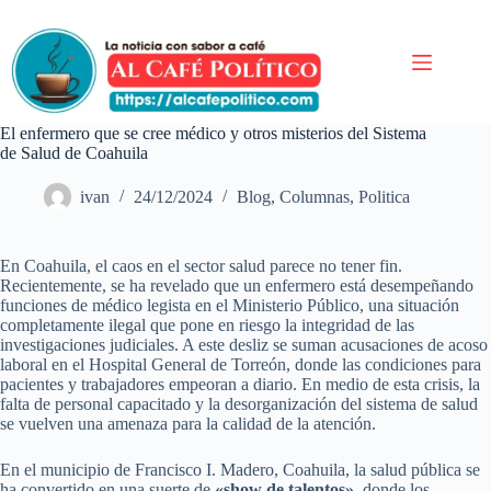
Saltar
al
contenido
El enfermero que se cree médico y otros misterios del Sistema
de Salud de Coahuila
ivan
24/12/2024
Blog
,
Columnas
,
Politica
En Coahuila, el caos en el sector salud parece no tener fin.
Recientemente, se ha revelado que un enfermero está desempeñando
funciones de médico legista en el Ministerio Público, una situación
completamente ilegal que pone en riesgo la integridad de las
investigaciones judiciales. A este desliz se suman acusaciones de acoso
laboral en el Hospital General de Torreón, donde las condiciones para
pacientes y trabajadores empeoran a diario. En medio de esta crisis, la
falta de personal capacitado y la desorganización del sistema de salud
se vuelven una amenaza para la calidad de la atención.
En el municipio de Francisco I. Madero, Coahuila, la salud pública se
ha convertido en una suerte de
«show de talentos»
, donde los