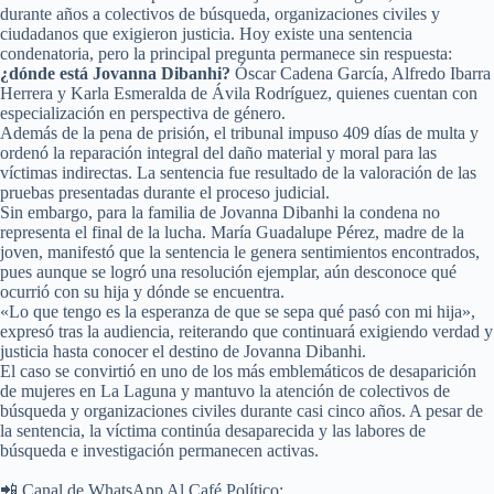
durante años a colectivos de búsqueda, organizaciones civiles y
ciudadanos que exigieron justicia. Hoy existe una sentencia
condenatoria, pero la principal pregunta permanece sin respuesta:
¿dónde está Jovanna Dibanhi?
Óscar Cadena García, Alfredo Ibarra
Herrera y Karla Esmeralda de Ávila Rodríguez, quienes cuentan con
especialización en perspectiva de género.
Además de la pena de prisión, el tribunal impuso 409 días de multa y
ordenó la reparación integral del daño material y moral para las
víctimas indirectas. La sentencia fue resultado de la valoración de las
pruebas presentadas durante el proceso judicial.
Sin embargo, para la familia de Jovanna Dibanhi la condena no
representa el final de la lucha. María Guadalupe Pérez, madre de la
joven, manifestó que la sentencia le genera sentimientos encontrados,
pues aunque se logró una resolución ejemplar, aún desconoce qué
ocurrió con su hija y dónde se encuentra.
«Lo que tengo es la esperanza de que se sepa qué pasó con mi hija»,
expresó tras la audiencia, reiterando que continuará exigiendo verdad y
justicia hasta conocer el destino de Jovanna Dibanhi.
El caso se convirtió en uno de los más emblemáticos de desaparición
de mujeres en La Laguna y mantuvo la atención de colectivos de
búsqueda y organizaciones civiles durante casi cinco años. A pesar de
la sentencia, la víctima continúa desaparecida y las labores de
búsqueda e investigación permanecen activas.
📲 Canal de WhatsApp Al Café Político: