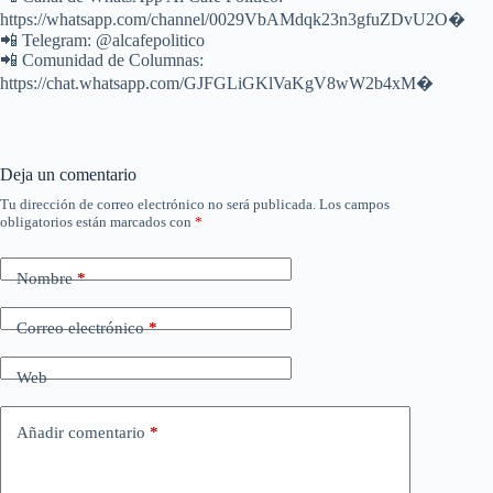
https://whatsapp.com/channel/0029VbAMdqk23n3gfuZDvU2O⁠�
📲 Telegram: @alcafepolitico
📲 Comunidad de Columnas:
https://chat.whatsapp.com/GJFGLiGKlVaKgV8wW2b4xM⁠�
Deja un comentario
Tu dirección de correo electrónico no será publicada.
Los campos
obligatorios están marcados con
*
Nombre
*
Correo electrónico
*
Web
Añadir comentario
*