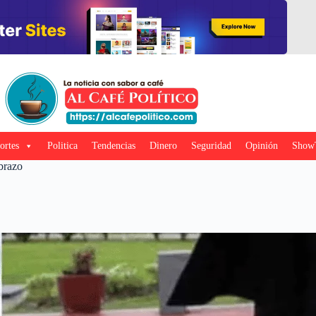
ortes
Politica
Tendencias
Dinero
Seguridad
Opinión
Show
 brazo