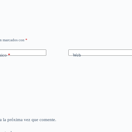
án marcados con
*
nico
*
Web
a la próxima vez que comente.