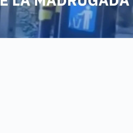
rticularmente en Torreón, han expresado su preocupación por los niveles