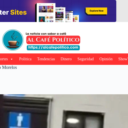
ortes
Politica
Tendencias
Dinero
Seguridad
Opinión
Show
o Morelos