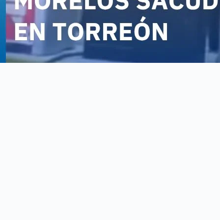
Torreón.- En fechas recientes, los habitantes de la región lagunera, pa
institucional que promueve el mensaje de “Torreón Seguro”.
https://vm.tiktok.com/ZMBxT3ntU/