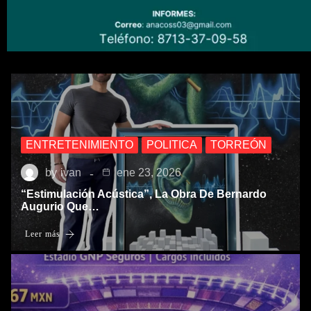
ENTRETENIMIENTO
POLITICA
TORREÓN
by
ivan
ene 23, 2026
“Estimulación Acústica”, La Obra De Bernardo
Augurio Que…
Leer más