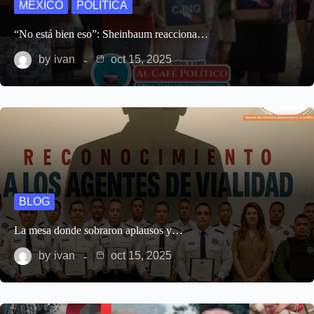
MEXICO
POLITICA
“No está bien eso”: Sheinbaum reacciona…
by
ivan
oct 15, 2025
BLOG
La mesa donde sobraron aplausos y…
by
ivan
oct 15, 2025