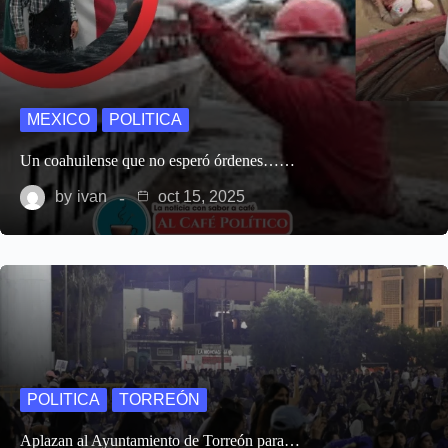
MEXICO
POLITICA
Un coahuilense que no esperó órdenes……
by
ivan
oct 15, 2025
POLITICA
TORREÓN
Aplazan al Ayuntamiento de Torreón para…