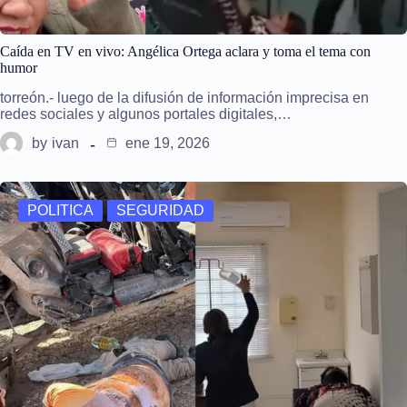
Caída en TV en vivo: Angélica Ortega aclara y toma el tema con
humor
torreón.- luego de la difusión de información imprecisa en
redes sociales y algunos portales digitales,…
by
ivan
ene 19, 2026
POLITICA
SEGURIDAD