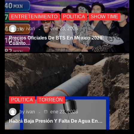
ENTRETENIMIENTO
POLITICA
SHOW TIME
by
ivan
ene 23, 2026
Precios Oficiales De BTS En México 2026:
Cuánto…
POLITICA
TORREÓN
by
ivan
ene 23, 2026
Habrá Baja Presión Y Falta De Agua En…