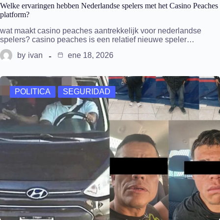
Welke ervaringen hebben Nederlandse spelers met het Casino Peaches
platform?
wat maakt casino peaches aantrekkelijk voor nederlandse
spelers? casino peaches is een relatief nieuwe speler…
by
ivan
ene 18, 2026
POLITICA
SEGURIDAD