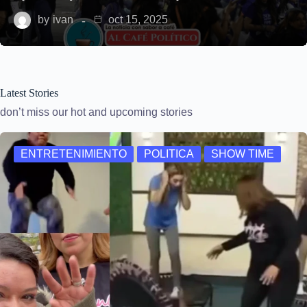
by
ivan
oct 15, 2025
Latest Stories
don’t miss our hot and upcoming stories
ENTRETENIMIENTO
POLITICA
SHOW TIME