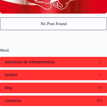
No Post Found
Menú
anécdotas de videoperiodista
2
beisbol
1
blog
717
columnas
453