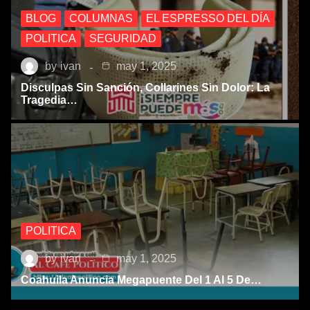
BLOG
COLUMNAS
EL ESPRESSO DEL DÍA
POLITICA
SEGURIDAD
by
ivan
may 1, 2025
Disculpas Sin Sanción, Collarines Sin Dolor: La
Tragedia…
POLITICA
by
ivan
may 1, 2025
Coahuila Anuncia Megapuente Del 1 Al 5 De…