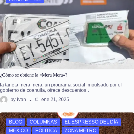
¿Cómo se obtiene la «Mera Mera»?
la tarjeta mera mera, un programa social impulsado por el
gobierno de coahuila, ofrece descuentos…
by
ivan
ene 21, 2025
BLOG
COLUMNAS
EL ESPRESSO DEL DÍA
MEXICO
POLITICA
ZONA METRO