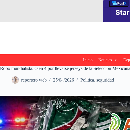
Saltar
al
contenido
Inicio
Noticias
Dep
Robo mundialista: caen 4 por llevarse jerseys de la Selección Mexican
reportero web
25/04/2026
Politica
,
seguridad