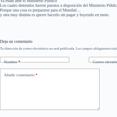
Ya están ante el Ministerio Público
Los cuatro detenidos fueron puestos a disposición del Ministerio Público
Porque una cosa es prepararse para el Mundial…
y otra muy distinta es querer hacerlo sin pagar y huyendo en moto.
Deja un comentario
Tu dirección de correo electrónico no será publicada.
Los campos obligatorios est
Nombre
*
Correo electró
Añadir comentario
*