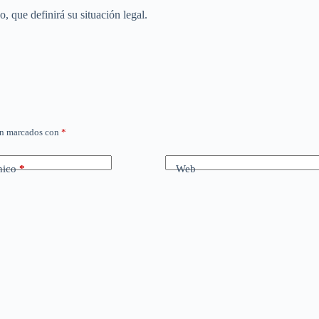
, que definirá su situación legal.
án marcados con
*
nico
*
Web