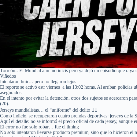
Torreón.- El Mundial aun no inicis pero ya dejó un episodio que raya e
Viñedos
Intentaron huir… pero no llegaron lejos
El reporte se activó estr viernes a las 13:02 horas. Al arribar, policía
asegurados.
En el intento por evitar la detención, otros dos sujetos se acercaron 
(20).
Jerseys mundialistas… el “uniforme” del delito 
Como indicio, se recuperaron cuatro prendas deportivas: jerseys de l
Aquí el detalle: no se informó el precio oficial de cada jersey, aunque 
El error no fue solo robar… fue el timing
No solo intentaron llevarse producto premium, sino que lo hicieron el 