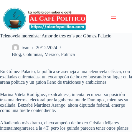
Saltar
al
contenido
Telenovela morenista: Amor de tres ex´s por Gómez Palacio
ivan
20/12/2024
Blog
,
Columnas
,
Mexico
,
Politica
En Gómez Palacio, la política se asemeja a una telenovela clásica, con
exaliadas enfrentadas, un excampeón de boxeo buscando su lugar en la
arena política y un guion lleno de traiciones y ambiciones.
Marina Vitela Rodríguez, exalcaldesa, intenta recuperar su posición
tras una derrota electoral por la gubernatura de Durango , mientras su
exaliada, Betzabé Martínez Arango, ahora diputada federal, emerge
como una fuerte contendiente.
Añadiendo más drama, el excampeón de boxeo Cristian Mijares
intentaintegraresea a la 4T, pero los guinda parecen tener otros planes.