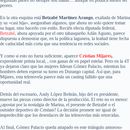
segundas partes no siempre son malas… aunque en política suelen ser
peores.
En la otra esquina está
Betzabé Martínez Arango
, exaliada de Marina
y su «casi hija», aseguraban algunos, que ahora no solo quiere tomar
su lugar, sino hacerlo con estilo. Recién electa diputada federal,
Betzabé
, ahora apoyada por el otro tabasqueño Adán Agusto, parece
dispuesta a demostrar que, en la política lagunera, la lealtad tiene fecha
de caducidad más corta que una tendencia en redes sociales.
Y como si esto no fuera suficiente, aparece
Cristian Mijares
,
expresidente priista local, , con ganas de en papel estelar. Pero en la 4T
ya dejaron claro que las mujeres lideran Gómez Palacio, mientras los
hombres deben esperar su turno en Durango capital. Así que, para
Mijares, esta telenovela parece más un casting fallido que una
oportunidad real.
Detrás del escenario, Andy López Beltrán, hijo del ex presidente,
mueve las piezas como director de la producción. El reto no es menor:
¿apostar por la nostalgia de Marina, el presente de Betzabé o el
outsider deportivo de Cristian? La decisión promete ser igual de
impredecible que los desenlaces de las telenovelas más retorcidas.
Al final, Gómez Palacio queda atrapado en este triángulo amoroso-