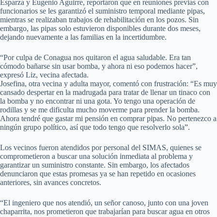
Esparza y Eugenio Aguirre, reportaron que en reuniones previas con
funcionarios se les garantizó el suministro temporal mediante pipas,
mientras se realizaban trabajos de rehabilitación en los pozos. Sin
embargo, las pipas solo estuvieron disponibles durante dos meses,
dejando nuevamente a las familias en la incertidumbre.
“Por culpa de Conagua nos quitaron el agua saludable. Era tan
cómodo bañarse sin usar bomba, y ahora ni eso podemos hacer”,
expresó Liz, vecina afectada.
Josefina, otra vecina y adulta mayor, comentó con frustración: “Es muy
cansado despertar en la madrugada para tratar de llenar un tinaco con
la bomba y no encontrar ni una gota. Yo tengo una operación de
rodillas y se me dificulta mucho moverme para prender la bomba.
Ahora tendré que gastar mi pensión en comprar pipas. No pertenezco a
ningún grupo político, así que todo tengo que resolverlo sola”.
Los vecinos fueron atendidos por personal del SIMAS, quienes se
comprometieron a buscar una solución inmediata al problema y
garantizar un suministro constante. Sin embargo, los afectados
denunciaron que estas promesas ya se han repetido en ocasiones
anteriores, sin avances concretos.
“El ingeniero que nos atendió, un señor canoso, junto con una joven
chaparrita, nos prometieron que trabajarían para buscar agua en otros