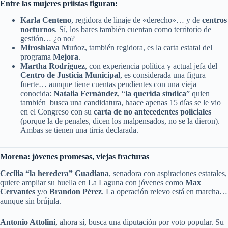
Entre las mujeres priistas figuran:
Karla Centeno
, regidora de linaje de «derecho»… y de
centros
nocturnos
. Sí, los bares también cuentan como territorio de
gestión… ¿o no?
Miroshlava M
uñoz, también regidora, es la carta estatal del
programa
Mejora
.
Martha Rodríguez
, con experiencia política y actual jefa del
Centro de Justicia Municipal
, es considerada una figura
fuerte… aunque tiene cuentas pendientes con una vieja
conocida:
Natalia Fernández
, “
la querida síndica
” quien
también busca una candidatura, haace apenas 15 días se le vio
en el Congreso con su
carta de no antecedentes policiales
(porque la de penales, dicen los malpensados, no se la dieron).
Ambas se tienen una tirria declarada.
Morena: jóvenes promesas, viejas fracturas
Cecilia “la heredera” Guadiana
, senadora con aspiraciones estatales,
quiere ampliar su huella en La Laguna con jóvenes como
Max
Cervantes
y/o
Brandon Pérez
. La operación relevo está en marcha…
aunque sin brújula.
Antonio Attolini
, ahora sí, busca una diputación por voto popular. Su