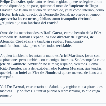
Felipe González
, quien aún se siente regidor, quiere reelegirse ahora
como diputado y, de paso, quitarse el mote de “
suplente de Hugo
Dávila
”. Ve lejano su sueño de ser alcalde, ya ni como interino, como
Héctor Estrada
, director de Desarrollo Social, no pierde el tiempo:
aprovecha los recursos públicos como trampolín electoral
.
¿Alguien dijo
uso faccioso del erario
?
Otros de los mencionados es
Raúl Garza
, eterno becado de la FCA:
comodín de
Román Cepeda
, ha sido
director de Egresos, de
Atención Ciudadana y también regidor
. Funcionario
multifuncional, sí… pero sobre todo,
reciclable
.
A quien también le levantan la mano es
Ariel Martínez
, joven con
aspiraciones pero también con enemigos internos. Se desempeña como
jefe de Gabinete
. Ambición no le falta; respaldo, veremos. Como
Rigo Fuentes
, carta del exgobernador
Rubén Moreira
, que tendría
que dejar su
hotel en Flor de Jimulco
si quiere meterse de lleno a la
campaña.
Y el
Dr. Bernal
, exsecretario de Salud, hoy regidor con aspiraciones
médicas… y políticas. Curar al pueblo o representarlo, lo que caiga
primero.