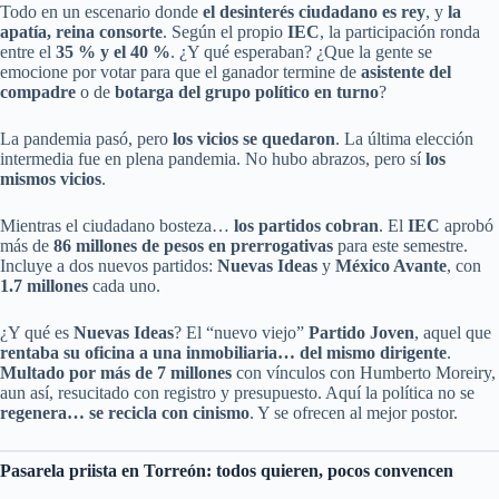
Todo en un escenario donde
el desinterés ciudadano es rey
, y
la
apatía, reina consorte
. Según el propio
IEC
, la participación ronda
entre el
35 % y el 40 %
. ¿Y qué esperaban? ¿Que la gente se
emocione por votar para que el ganador termine de
asistente del
compadre
o de
botarga del grupo político en turno
?
La pandemia pasó, pero
los vicios se quedaron
. La última elección
intermedia fue en plena pandemia. No hubo abrazos, pero sí
los
mismos vicios
.
Mientras el ciudadano bosteza…
los partidos cobran
. El
IEC
aprobó
más de
86 millones de pesos en prerrogativas
para este semestre.
Incluye a dos nuevos partidos:
Nuevas Ideas
y
México Avante
, con
1.7 millones
cada uno.
¿Y qué es
Nuevas Ideas
? El “nuevo viejo”
Partido Joven
, aquel que
rentaba su oficina a una inmobiliaria… del mismo dirigente
.
Multado por más de 7 millones
con vínculos con Humberto Moreiry,
aun así, resucitado con registro y presupuesto. Aquí la política no se
regenera… se recicla con cinismo
. Y se ofrecen al mejor postor.
Pasarela priista en Torreón: todos quieren, pocos convencen