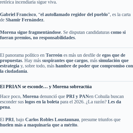
retórica incendiaria sigue viva.
Gabriel Francisco
, “
el autollamado regidor del pueblo
”, es la carta
de
Shamir Fernández
.
Morena sigue fragmentándose
. Se disputan candidaturas
como si
fueran premios, no responsabilidades
.
El panorama político en
Torreón
es más un desfile de
egos que de
propuestas
. Hay más
suspirantes que cargos
, más
simulación que
estrategia
y, sobre todo, más
hambre de poder que compromiso con
la ciudadanía
.
El PRIAN se esconde… y Morena sobreactúa
Hace poco,
Morena
denunció que
PRI y PAN
en Cohuila buscan
esconder sus
logos en la boleta
para el 2026. ¿La razón?
Les da
pena
.
El
PRI
, bajo
Carlos Robles Loustaunau
, presume triunfos que
huelen más a maquinaria que a mérito
.