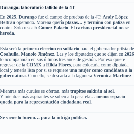
Durango: laboratorio fallido de la 4T
En
2025
,
Durango
fue el campo de pruebas de la 4T:
Andy López
Beltrán
operando. Morena quería
plazas… y terminó con paliza
en
contra. Sólo rescató
Gómez Palacio
. El
carisma presidencial no se
hereda
.
Esta será la
primera elección en solitario
para el gobernador priista de
Coahuila
,
Manolo Jiménez
. Las y los diputados que se elijan en
2026
lo acompañarán en sus últimos tres años de gestión. Por eso quiere
regresar de la
CDMX
a
Hilda Flores
, para colocarla como diputada
local y tenerla lista por si se requiere
una mujer como candidata a la
gubernatura
. Con ello, se descarta a la lagunera
Verónica Martínez
.
Mientras más curules se ofertan, más
trapitos saldrán al sol
.
Y mientras más aspirantes se suben a la pasarela…
menos espacio
queda para la representación ciudadana real
.
Se viene lo bueno… para la intriga política.