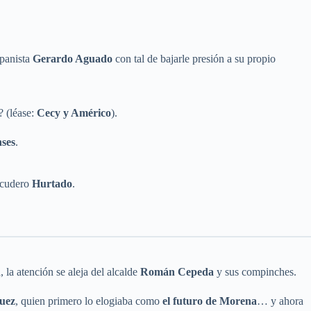
 panista
Gerardo Aguado
con tal de bajarle presión a su propio
? (léase:
Cecy y Américo
).
nses
.
escudero
Hurtado
.
, la atención se aleja del alcalde
Román Cepeda
y sus compinches.
uez
, quien primero lo elogiaba como
el futuro de Morena
… y ahora