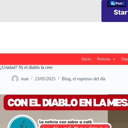
Saltar
al
contenido
Inicio
Noticias
Dep
¿Unidad? Ni el diablo la cree
ivan
23/05/2025
Blog
,
el espresso del día