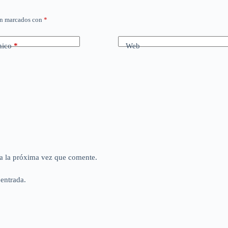
án marcados con
*
nico
*
Web
a la próxima vez que comente.
 entrada.