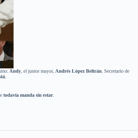
ismo:
Andy
, el junior mayor,
Andrés López Beltrán
. Secretario de
stá
.
ue
todavía manda sin estar
.