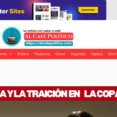
ortes
Politica
Tendencias
Dinero
Seguridad
Opinión
Show