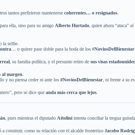
tros tantos prefirieron mantenerse
coherentes… o resignados
.
 para ella, sino para su amigo
Alberto Hurtado
, quien ahora “ataca” al
 la selfie.
contra
… o quiere pase doble para la boda de los #
NoviosDelBienestar
rreal
, su familia política, y el presunto retiro de
sus visas estadounide
o
al margen
.
lo y no piensa ceder ni ante los
#NoviosDelBienestar
, ni frente a su 
unero”, pero se dice que
anda más cerca que lejos
.
mán
, pues mientras el diputado
Attolini
intenta conciliar la tregua guinda
a construir, como su relación con el alcalde fronterizo
Jacobo Rodríg