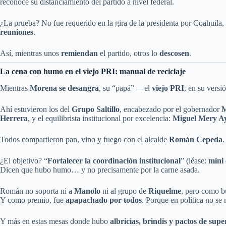
reconoce su distanciamiento del partido a nivel federal.
¿La prueba? No fue requerido en la gira de la presidenta por Coahuila
reuniones
.
Así, mientras unos
remiendan
el partido, otros lo
descosen
.
La cena con humo en el viejo PRI: manual de reciclaje
Mientras
Morena se desangra
, su “papá” —el
viejo PRI
, en su vers
Ahí estuvieron los del
Grupo Saltillo
, encabezado por el gobernador
M
Herrera
, y el equilibrista institucional por excelencia:
Miguel Mery A
Todos compartieron pan, vino y fuego con el alcalde
Román Cepeda
.
¿El objetivo? “
Fortalecer la coordinación institucional
” (léase:
mini
Dicen que hubo humo… y no precisamente por la carne asada.
Román no soporta ni a
Manolo
ni al grupo de
Riquelme
, pero como bu
Y como premio, fue
apapachado por todos
. Porque en política no se
Y más en estas mesas donde hubo
albricias, brindis y pactos de supe