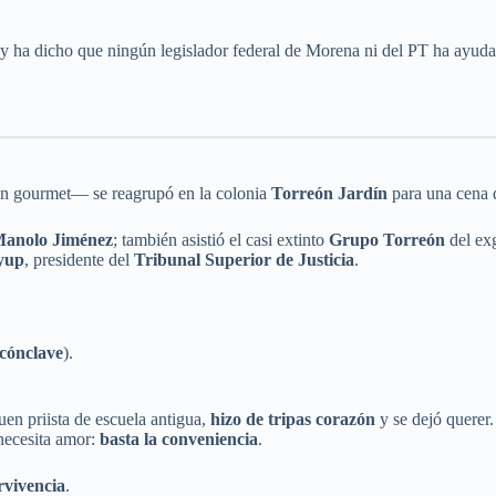
, y ha dicho que ningún legislador federal de Morena ni del PT ha ayud
ión gourmet— se reagrupó en la colonia
Torreón Jardín
para una cena 
anolo Jiménez
; también asistió el casi extinto
Grupo Torreón
del ex
yup
, presidente del
Tribunal Superior de Justicia
.
 cónclave
).
en priista de escuela antigua,
hizo de tripas corazón
y se dejó querer.
 necesita amor:
basta la conveniencia
.
rvivencia
.