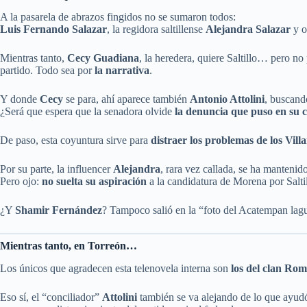
A la pasarela de abrazos fingidos no se sumaron todos:
Luis Fernando Salazar
, la regidora saltillense
Alejandra Salazar
y o
Mientras tanto,
Cecy Guadiana
, la heredera, quiere Saltillo… pero no
partido. Todo sea por
la narrativa
.
Y donde
Cecy
se para, ahí aparece también
Antonio Attolini
, buscando
¿Será que espera que la senadora olvide
la denuncia que puso en su 
De paso, esta coyuntura sirve para
distraer los problemas de los Villa
Por su parte, la influencer
Alejandra
, rara vez callada, se ha mantenid
Pero ojo:
no suelta su aspiración
a la candidatura de Morena por Saltil
¿Y
Shamir Fernández
? Tampoco salió en la “foto del Acatempan lag
Mientras tanto, en Torreón…
Los únicos que agradecen esta telenovela interna son
los del clan Ro
Eso sí, el “conciliador”
Attolini
también se va alejando de lo que ayudó 