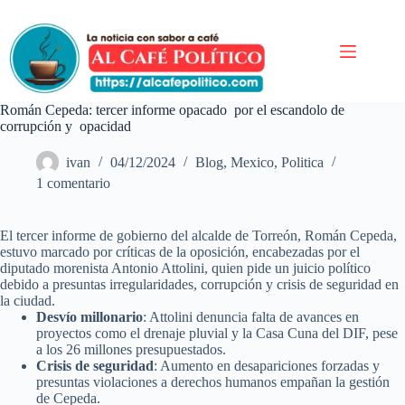
Saltar
al
contenido
Román Cepeda: tercer informe opacado por el escandolo de
corrupción y opacidad
ivan
04/12/2024
Blog
,
Mexico
,
Politica
1 comentario
El tercer informe de gobierno del alcalde de Torreón, Román Cepeda,
estuvo marcado por críticas de la oposición, encabezadas por el
diputado morenista Antonio Attolini, quien pide un juicio político
debido a presuntas irregularidades, corrupción y crisis de seguridad en
la ciudad.
Desvío millonario
: Attolini denuncia falta de avances en
proyectos como el drenaje pluvial y la Casa Cuna del DIF, pese
a los 26 millones presupuestados.
Crisis de seguridad
: Aumento en desapariciones forzadas y
presuntas violaciones a derechos humanos empañan la gestión
de Cepeda.