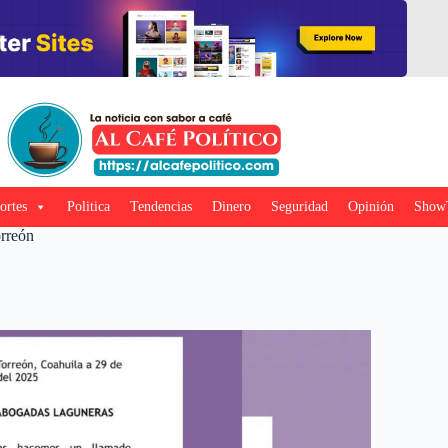
ortes
Politica
Tendencias
Dinero
Seguridad
Opinión
Show
orreón