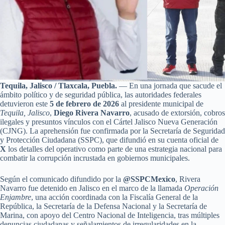
Tequila, Jalisco / Tlaxcala, Puebla.
— En una jornada que sacude el
ámbito político y de seguridad pública, las autoridades federales
detuvieron este
5 de febrero de 2026
al presidente municipal de
Tequila, Jalisco
,
Diego Rivera Navarro
, acusado de extorsión, cobros
ilegales y presuntos vínculos con el Cártel Jalisco Nueva Generación
(CJNG). La aprehensión fue confirmada por la Secretaría de Seguridad
y Protección Ciudadana (SSPC), que difundió en su cuenta oficial de
X
los detalles del operativo como parte de una estrategia nacional para
combatir la corrupción incrustada en gobiernos municipales.
Según el comunicado difundido por la
@SSPCMexico
, Rivera
Navarro fue detenido en Jalisco en el marco de la llamada
Operación
Enjambre
, una acción coordinada con la Fiscalía General de la
República, la Secretaría de la Defensa Nacional y la Secretaría de
Marina, con apoyo del Centro Nacional de Inteligencia, tras múltiples
denuncias ciudadanas y señalamientos de irregularidades en la