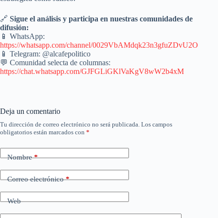
🔗
Sigue el análisis y participa en nuestras comunidades de
difusión:
📱 WhatsApp:
https://whatsapp.com/channel/0029VbAMdqk23n3gfuZDvU2O
📱 Telegram: @alcafepolitico
💬 Comunidad selecta de columnas:
https://chat.whatsapp.com/GJFGLiGKlVaKgV8wW2b4xM
Deja un comentario
Tu dirección de correo electrónico no será publicada.
Los campos
obligatorios están marcados con
*
Nombre
*
Correo electrónico
*
Web