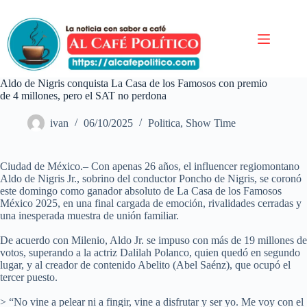
Saltar
al
contenido
Aldo de Nigris conquista La Casa de los Famosos con premio
de 4 millones, pero el SAT no perdona
ivan
06/10/2025
Politica
,
Show Time
Ciudad de México.– Con apenas 26 años, el influencer regiomontano
Aldo de Nigris Jr., sobrino del conductor Poncho de Nigris, se coronó
este domingo como ganador absoluto de La Casa de los Famosos
México 2025, en una final cargada de emoción, rivalidades cerradas y
una inesperada muestra de unión familiar.
De acuerdo con Milenio, Aldo Jr. se impuso con más de 19 millones de
votos, superando a la actriz Dalilah Polanco, quien quedó en segundo
lugar, y al creador de contenido Abelito (Abel Saénz), que ocupó el
tercer puesto.
> “No vine a pelear ni a fingir, vine a disfrutar y ser yo. Me voy con el