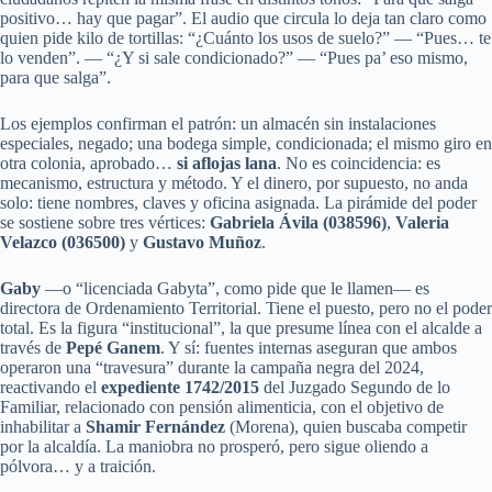
positivo… hay que pagar”. El audio que circula lo deja tan claro como
quien pide kilo de tortillas: “¿Cuánto los usos de suelo?” — “Pues… te
lo venden”. — “¿Y si sale condicionado?” — “Pues pa’ eso mismo,
para que salga”.
Los ejemplos confirman el patrón: un almacén sin instalaciones
especiales, negado; una bodega simple, condicionada; el mismo giro en
otra colonia, aprobado…
si aflojas lana
. No es coincidencia: es
mecanismo, estructura y método. Y el dinero, por supuesto, no anda
solo: tiene nombres, claves y oficina asignada. La pirámide del poder
se sostiene sobre tres vértices:
Gabriela Ávila (038596)
,
Valeria
Velazco (036500)
y
Gustavo Muñoz
.
Gaby
—o “licenciada Gabyta”, como pide que le llamen— es
directora de Ordenamiento Territorial. Tiene el puesto, pero no el poder
total. Es la figura “institucional”, la que presume línea con el alcalde a
través de
Pepé Ganem
. Y sí: fuentes internas aseguran que ambos
operaron una “travesura” durante la campaña negra del 2024,
reactivando el
expediente 1742/2015
del Juzgado Segundo de lo
Familiar, relacionado con pensión alimenticia, con el objetivo de
inhabilitar a
Shamir Fernández
(Morena), quien buscaba competir
por la alcaldía. La maniobra no prosperó, pero sigue oliendo a
pólvora… y a traición.