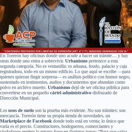
En Torreón hay oficinas donde uno acude a hacer un trámite… y hay
otras donde uno entra a sobrevivir.
Urbanismo
pertenece a esta
segunda categoría. No es ventanilla: es aduana, feudo, palacio y caja
registradora, todo en un mismo edificio. Lo que aquí se escribe —para
quienes quieran fingir sorpresa— es análisis político con humor negro,
sustentado en testimonios, audios y documentos que abundan como
polvo en archivo muerto.
Urbanismo
dejó de ser oficina pública para
convertirse en un pequeño
cártel administrativo
disfrazado de
Dirección Municipal.
Los
usos de suelo
son la prueba más evidente. No son trámites: son
mercancía. Torreón tiene su propia tienda de novedades, un
Marketplace de Facebook
donde todo está en venta; lo único que
varía es el precio. Constructores, bodegueros, comerciantes y
ciudadanos repiten la misma frase en distintos tonos: “Para que salga