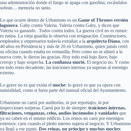
una administración donde el fuego se apaga con gasolina, escándalos
sobran… memoria no tanto.
Lo que ocurre dentro de Urbanismo es un
Game of Thrones versión
lagunera
. Gaby contra Valeria. Valeria contra Gaby, y dicen que
Valeria va ganando . Todos contra todos. La guerra civil no es rumor:
es rutina. La vieja guardia lo observa con resignación. Constructores,
empleados y empresarios todavía extrañan a la
arquitecta Diana
, con
40 años en Presidencia y más de 20 en Urbanismo, quien jamás cerró
su oficina cuando estaba en ventanilla. Pero como no se alineó a la
nueva corte, le dieron las gracias. Hoy todo está bajo llave, bajo
cerrojo y bajo sospecha.
La confianza murió.
El negocio no. Y como
en todo reino decadente, las traiciones internas ya superan al enemigo
externo.
Lo grave no es que exista el
moche
: lo grave es que ya opera con
naturalidad, como si fuera parte del manual oficial del Ayuntamiento.
Urbanismo no caerá por auditorías, ni por reportajes, ni por
inspecciones sorpresa. Caerá por lo de siempre:
traiciones internas,
filtraciones, venganzas, celos, audios incómodos y vanidades
que
ya no caben en el mismo edificio. Los reinos no caen por enemigos
externos: caen cuando el pleito interno supera al negocio. Y Urbanismo
ya llegó a ese punto.
Dos reinas, un príncipe y muchos moches