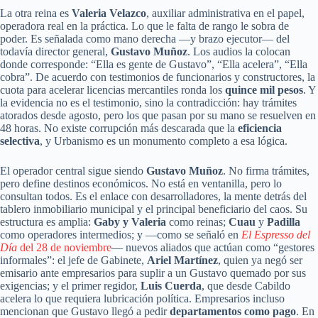
La otra reina es
Valeria Velazco
, auxiliar administrativa en el papel,
operadora real en la práctica. Lo que le falta de rango le sobra de
poder. Es señalada como mano derecha —y brazo ejecutor— del
todavía director general,
Gustavo Muñoz
. Los audios la colocan
donde corresponde: “Ella es gente de Gustavo”, “Ella acelera”, “Ella
cobra”. De acuerdo con testimonios de funcionarios y constructores, la
cuota para acelerar licencias mercantiles ronda los
quince mil pesos
. Y
la evidencia no es el testimonio, sino la contradicción: hay trámites
atorados desde agosto, pero los que pasan por su mano se resuelven en
48 horas. No existe corrupción más descarada que la
eficiencia
selectiva
, y Urbanismo es un monumento completo a esa lógica.
El operador central sigue siendo
Gustavo Muñoz
. No firma trámites,
pero define destinos económicos. No está en ventanilla, pero lo
consultan todos. Es el enlace con desarrolladores, la mente detrás del
tablero inmobiliario municipal y el principal beneficiario del caos. Su
estructura es amplia:
Gaby y Valeria
como reinas;
Cuau
y
Padilla
como operadores intermedios; y —como se señaló en
El Espresso del
Día
del 28 de noviembre
— nuevos aliados que actúan como “gestores
informales”: el jefe de Gabinete,
Ariel Martínez
, quien ya negó ser
emisario ante empresarios para suplir a un Gustavo quemado por sus
exigencias; y el primer regidor,
Luis Cuerda
, que desde Cabildo
acelera lo que requiera lubricación política. Empresarios incluso
mencionan que Gustavo llegó a pedir
departamentos como pago
. En