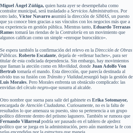
Miguel Ángel Zúñiga,
quien hasta ayer se desempeñaba como
contralor municipal, será trasladado a
Servicios Administrativos
. Por
otro lado,
Víctor Navarro a
sumirá la dirección de
SIMAS
, un puesto
que ya conoce bien gracias a sus vínculos con los negocios más que a
su experiencia en gestión pública. Mientras tanto,
Eduardo Terrazas
Ramo
s tomará las riendas de la
Contraloría
en un movimiento que
algunos califican como un simple «enroque burocrático».
Se espera también la confirmación del relevo en la
Dirección de Obras
Públicas.
Roberto Escalante
, dejaría de «rellenar baches», para ser
titular de esta codiciada dependencia. Sin embargo, hay movimientos
que llaman la ateción como en
Movilidad
, donde
Juan Adolfo Von
Bertrab
tomaría el mando. Esta dirección, que parecía destinada al
olvido tras su fusión con
Tránsito y Vialidad
,resurgió bajo la gestión de
Luis Morales
. Pero Morales enfrenta un obstáculo complicado: las
envidias del c
írculo negro»
que susurra al alcalde.
Otro nombre que suena para salir del gabinete es
Erika Sotomayor,
encargada de
Atención Ciudadana
. Curiosamente, no es la falta de
resultados lo que amenaza su puesto, sino su pertenencia a un grupo
político diferente dentro del priismo lagunero. También se rumora que
Fernando Villarreal
podría ser pausado en el tablero de ajedrez
político que se juega en la administración, pero aún mantiene la fe con
velas encendidas por la estructura que maneja.