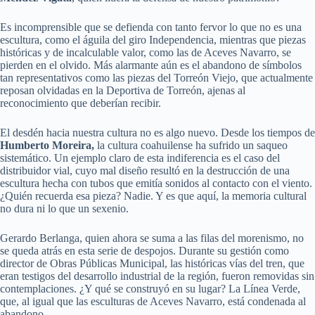
Es incomprensible que se defienda con tanto fervor lo que no es una
escultura, como el águila del giro Independencia, mientras que piezas
históricas y de incalculable valor, como las de Aceves Navarro, se
pierden en el olvido. Más alarmante aún es el abandono de símbolos
tan representativos como las piezas del Torreón Viejo, que actualmente
reposan olvidadas en la Deportiva de Torreón, ajenas al
reconocimiento que deberían recibir.
El desdén hacia nuestra cultura no es algo nuevo. Desde los tiempos de
Humberto Moreira,
la cultura coahuilense ha sufrido un saqueo
sistemático. Un ejemplo claro de esta indiferencia es el caso del
distribuidor vial, cuyo mal diseño resultó en la destrucción de una
escultura hecha con tubos que emitía sonidos al contacto con el viento.
¿Quién recuerda esa pieza? Nadie. Y es que aquí, la memoria cultural
no dura ni lo que un sexenio.
Gerardo Berlanga, quien ahora se suma a las filas del morenismo, no
se queda atrás en esta serie de despojos. Durante su gestión como
director de Obras Públicas Municipal, las históricas vías del tren, que
eran testigos del desarrollo industrial de la región, fueron removidas sin
contemplaciones. ¿Y qué se construyó en su lugar? La Línea Verde,
que, al igual que las esculturas de Aceves Navarro, está condenada al
abandono.