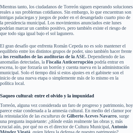
Mientras tanto, los ciudadanos de Torreón siguen esperando soluciones
reales a sus problemas cotidianos. Sin embargo, lo que encuentran son
intrigas palaciegas y juegos de poder en el desangelado cuarto piso de
la presidencia municipal. Los movimientos anunciados este lunes
podrían marcar un cambio positivo, pero también existe el riesgo de
que todo siga igual bajo el sol lagunero.
El gran desafío que enfrenta Román Cepeda no es solo mantener el
equilibrio entre los distintos grupos de poder, sino también hacer frente
a
los resultados de las auditorías de la ASE.
Dependiendo de las
anomalías detectadas, la
Fiscalía Anticorrupción
podría entrar en
escena, lo que forzaría un borrón y cuenta nueva en la administración
municipal. Solo el tiempo dirá si estos ajustes en el gabinete son el
inicio de una nueva etapa o simplemente más de lo mismo en la
política local.
Saqueo cultural: entre el olvido y la impunidad
Torreón, alguna vez considerada un faro de progreso y patrimonio, hoy
parece estar condenada a la amnesia cultural. En medio del clamor por
la reinstalación de las
esculturas
de
Gilberto Aceves Navarro
, surge
una pregunta inquietante: ¿dónde están realmente las obras y, más
crucial aún, por qué no es el director de Cultura Municipal,
Antonio
Méndez Vigatá
, quien lidera la defensa de nuestro patrimonio?