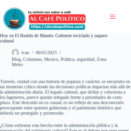
Saltar
al
contenido
Hoy en El Bastón de Mando: Gabinete reciclado y saqueo
cultural
ivan
06/01/2025
Blog
,
Columnas
,
Mexico
,
Politica
,
seguridad
,
Zona
Metro
Torreón, ciudad con una historia de pujanza y carácter, se encuentra en
un momento crítico donde las decisiones políticas impactan más allá de
la administración diaria. El legado cultural, que define y cohesiona a
los laguneros, parece quedar relegado frente a prioridades de corto
plazo. Este descuido no es casual; es un reflejo de una desconexión
preocupante entre quienes gobiernan y el patrimonio histórico que
debería ser protegido y promovido.
¿Cómo enfrentar esta brecha entre la administración pública y la
preservación del patrimonio cultural? Este es el debate que urge poner