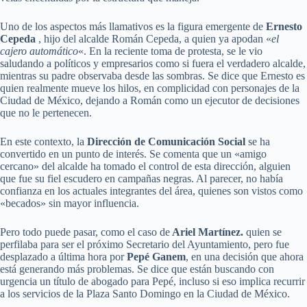
Uno de los aspectos más llamativos es la figura emergente de
Ernesto
Cepeda
, hijo del alcalde Román Cepeda, a quien ya apodan «
el
cajero automático
«. En la reciente toma de protesta, se le vio
saludando a políticos y empresarios como si fuera el verdadero alcalde,
mientras su padre observaba desde las sombras. Se dice que Ernesto es
quien realmente mueve los hilos, en complicidad con personajes de la
Ciudad de México, dejando a Román como un ejecutor de decisiones
que no le pertenecen.
En este contexto, la
Dirección de Comunicación Social
se ha
convertido en un punto de interés. Se comenta que un «amigo
cercano» del alcalde ha tomado el control de esta dirección, alguien
que fue su fiel escudero en campañas negras. Al parecer, no había
confianza en los actuales integrantes del área, quienes son vistos como
«becados» sin mayor influencia.
Pero todo puede pasar, como el caso de
Ariel Martínez.
quien se
perfilaba para ser el próximo Secretario del Ayuntamiento, pero fue
desplazado a última hora por
Pepé Ganem
, en una decisión que ahora
está generando más problemas. Se dice que están buscando con
urgencia un título de abogado para Pepé, incluso si eso implica recurrir
a los servicios de la Plaza Santo Domingo en la Ciudad de México.