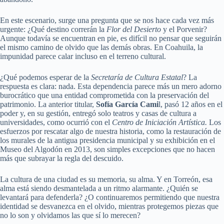
En este escenario, surge una pregunta que se nos hace cada vez más
urgente: ¿Qué destino correrán la
Flor del Desierto
y el Porvenir?
Aunque todavía se encuentran en pie, es difícil no pensar que seguirán
el mismo camino de olvido que las demás obras. En Coahuila, la
impunidad parece calar incluso en el terreno cultural.
¿Qué podemos esperar de la
Secretaría de Cultura Estatal
? La
respuesta es clara: nada. Esta dependencia parece más un mero adorno
burocrático que una entidad comprometida con la preservación del
patrimonio. La anterior titular,
Sofía García Cami
l, pasó 12 años en el
poder y, en su gestión, entregó solo teatros y casas de cultura a
universidades, como ocurrió con el
Centro de Iniciación Artística.
Los
esfuerzos por rescatar algo de nuestra historia, como la restauración de
los murales de la antigua presidencia municipal y su exhibición en el
Museo del Algodón en 2013, son simples excepciones que no hacen
más que subrayar la regla del descuido.
La cultura de una ciudad es su memoria, su alma. Y en Torreón, esa
alma está siendo desmantelada a un ritmo alarmante. ¿Quién se
levantará para defenderla? ¿O continuaremos permitiendo que nuestra
identidad se desvanezca en el olvido, mientras protegemos piezas que
no lo son y olvidamos las que sí lo merecen?