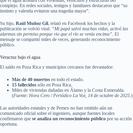
que el agua arrasara con viviendas, vehículos y estructuras del
complejo. En redes sociales, testigos y familiares destacaron que “su
instinto y valentía evitaron una tragedia mayor”.
Su hijo,
Raúl Muñoz Gil
, relató en Facebook los hechos y la
publicación se volvió viral:
“Mi papá salvó muchas vidas, activó las
alarmas sin permiso porque vio que el río se venía encima”
. El
mensaje se compartió miles de veces, generando reconocimiento
público.
Veracruz bajo el agua
El saldo en Poza Rica y municipios cercanos fue devastador:
Más de 40 muertos
en todo el estado.
15 fallecidos
sólo en Poza Rica.
Miles de viviendas dañadas en Álamo y la Costa Esmeralda.
(
Fuente: Hora Cero / Periódico La Voz, 14 de octubre de 2025.
)
Las autoridades estatales y de Pemex no han emitido aún un
comunicado oficial sobre el ingeniero, aunque fuentes locales
confirmaron que
se analiza un reconocimiento público
por su acción
oportuna.