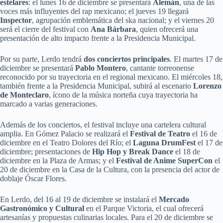
estelares
: el lunes 16 de diciembre se presentará
Alemán
, una de las
voces más influyentes del rap mexicano; el jueves 19 llegará
Inspector
, agrupación emblemática del ska nacional; y el viernes 20
será el cierre del festival con
Ana Bárbara
, quien ofrecerá una
presentación de alto impacto frente a la Presidencia Municipal.
Por su parte, Lerdo tendrá
dos conciertos principales
. El martes 17 de
diciembre se presentará
Pablo Montero
, cantante torreonense
reconocido por su trayectoria en el regional mexicano. El miércoles 18,
también frente a la Presidencia Municipal, subirá al escenario
Lorenzo
de Monteclaro
, ícono de la música norteña cuya trayectoria ha
marcado a varias generaciones.
Además de los conciertos, el festival incluye una cartelera cultural
amplia. En Gómez Palacio se realizará el
Festival de Teatro
el 16 de
diciembre en el Teatro Dolores del Río; el
Laguna DrumFest
el 17 de
diciembre; presentaciones de
Hip Hop y Break Dance
el 18 de
diciembre en la Plaza de Armas; y el
Festival de Anime SuperCon
el
20 de diciembre en la Casa de la Cultura, con la presencia del actor de
doblaje Óscar Flores.
En Lerdo, del 16 al 19 de diciembre se instalará el
Mercado
Gastronómico y Cultural
en el Parque Victoria, el cual ofrecerá
artesanías y propuestas culinarias locales. Para el 20 de diciembre se