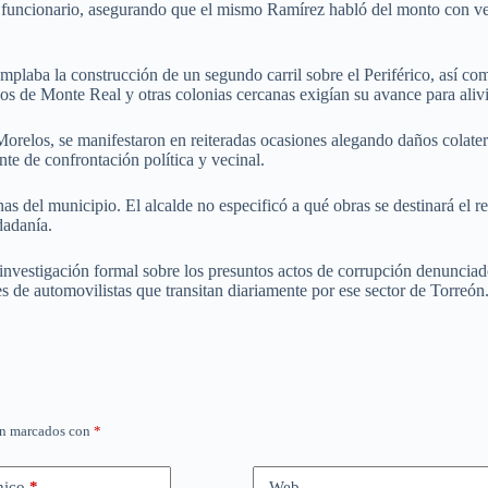
 funcionario, asegurando que el mismo Ramírez habló del monto con veci
mplaba la construcción de un segundo carril sobre el Periférico, así co
s de Monte Real y otras colonias cercanas exigían su avance para alivi
orelos, se manifestaron en reiteradas ocasiones alegando daños colatera
e de confrontación política y vecinal.
nas del municipio. El alcalde no especificó a qué obras se destinará el 
dadanía.
investigación formal sobre los presuntos actos de corrupción denunciado
s de automovilistas que transitan diariamente por ese sector de Torreón
án marcados con
*
nico
*
Web