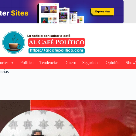
ortes
Politica
Tendencias
Dinero
Seguridad
Opinión
Show
icías