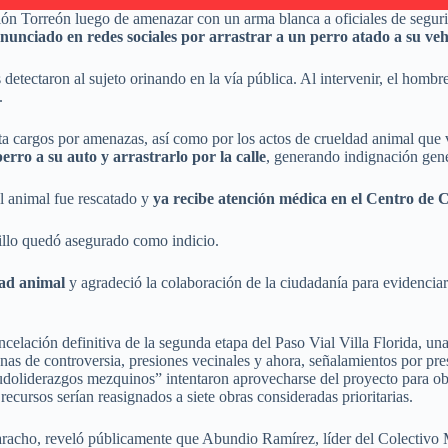
n Torreón luego de amenazar con un arma blanca a oficiales de segurida
enunciado en redes sociales por arrastrar a un perro atado a su veh
detectaron al sujeto orinando en la vía pública. Al intervenir, el homb
.
nta cargos por amenazas, así como por los actos de crueldad animal que 
rro a su auto y arrastrarlo por la calle
, generando indignación gene
el animal fue rescatado y
ya recibe atención médica en el Centro de 
hillo quedó asegurado como indicio.
dad animal
y agradeció la colaboración de la ciudadanía para evidenciar
elación definitiva de la segunda etapa del Paso Vial Villa Florida, una
nas de controversia, presiones vecinales y ahora, señalamientos por pre
eudoliderazgos mezquinos” intentaron aprovecharse del proyecto para obt
 recursos serían reasignados a siete obras consideradas prioritarias.
aracho, reveló públicamente que Abundio Ramírez, líder del Colectivo Mo