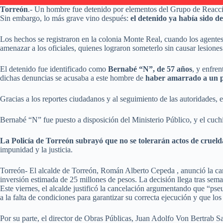
Torreón
.- Un hombre fue detenido por elementos del Grupo de Reacció
Sin embargo, lo más grave vino después:
el detenido ya había sido d
Los hechos se registraron en la colonia Monte Real, cuando los agentes 
amenazar a los oficiales, quienes lograron someterlo sin causar lesiones
El detenido fue identificado como
Bernabé “N”, de 57 años
, y enfre
dichas denuncias se acusaba a este hombre de
haber amarrado a un pe
Gracias a los reportes ciudadanos y al seguimiento de las autoridades, 
Bernabé “N” fue puesto a disposición del Ministerio Público, y el cuc
La Policía de Torreón subrayó que no se tolerarán actos de cruel
impunidad y la justicia.
Torreón- El alcalde de Torreón, Román Alberto Cepeda , anunció la canc
inversión estimada de 25 millones de pesos. La decisión llega tras sema
Este viernes, el alcalde justificó la cancelación argumentando que “ps
a la falta de condiciones para garantizar su correcta ejecución y que los
Por su parte, el director de Obras Públicas, Juan Adolfo Von Bertrab S