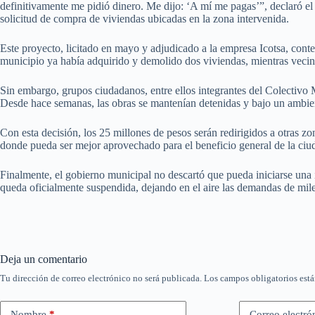
definitivamente me pidió dinero. Me dijo: ‘A mí me pagas’”, declaró el
solicitud de compra de viviendas ubicadas en la zona intervenida.
Este proyecto, licitado en mayo y adjudicado a la empresa Icotsa, conte
municipio ya había adquirido y demolido dos viviendas, mientras vecino
Sin embargo, grupos ciudadanos, entre ellos integrantes del Colectivo M
Desde hace semanas, las obras se mantenían detenidas y bajo un ambient
Con esta decisión, los 25 millones de pesos serán redirigidos a otras zo
donde pueda ser mejor aprovechado para el beneficio general de la ciu
Finalmente, el gobierno municipal no descartó que pueda iniciarse una 
queda oficialmente suspendida, dejando en el aire las demandas de mile
Deja un comentario
Tu dirección de correo electrónico no será publicada.
Los campos obligatorios est
Nombre
*
Correo electró