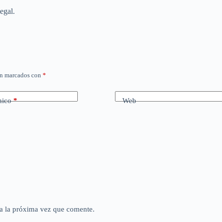
egal.
án marcados con
*
nico
*
Web
a la próxima vez que comente.