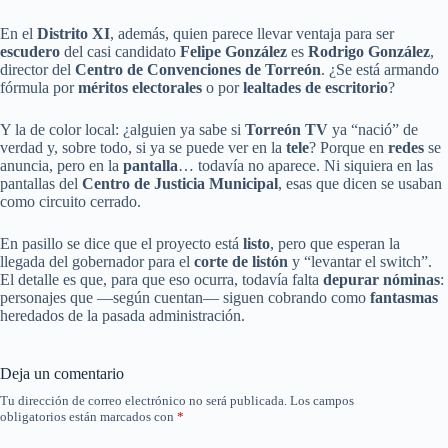
En el
Distrito XI
, además, quien parece llevar ventaja para ser
escudero
del casi candidato
Felipe González
es
Rodrigo González
,
director del
Centro de Convenciones de Torreón
. ¿Se está armando
fórmula por
méritos electorales
o por
lealtades de escritorio
?
Y la de color local: ¿alguien ya sabe si
Torreón TV
ya “nació” de
verdad y, sobre todo, si ya se puede ver en la
tele
? Porque en
redes
se
anuncia, pero en la
pantalla
… todavía no aparece. Ni siquiera en las
pantallas del
Centro de Justicia Municipal
, esas que dicen se usaban
como circuito cerrado.
En pasillo se dice que el proyecto está
listo
, pero que esperan la
llegada del gobernador para el
corte de listón
y “levantar el switch”.
El detalle es que, para que eso ocurra, todavía falta
depurar nóminas
:
personajes que —según cuentan— siguen cobrando como
fantasmas
heredados de la pasada administración.
Deja un comentario
Tu dirección de correo electrónico no será publicada.
Los campos
obligatorios están marcados con
*