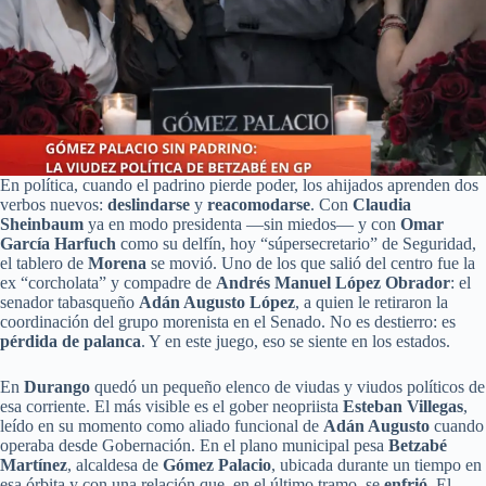
En política, cuando el padrino pierde poder, los ahijados aprenden dos
verbos nuevos:
deslindarse
y
reacomodarse
. Con
Claudia
Sheinbaum
ya en modo presidenta —sin miedos— y con
Omar
García Harfuch
como su delfín, hoy “súpersecretario” de Seguridad,
el tablero de
Morena
se movió. Uno de los que salió del centro fue la
ex “corcholata” y compadre de
Andrés Manuel López Obrador
: el
senador tabasqueño
Adán Augusto López
, a quien le retiraron la
coordinación del grupo morenista en el Senado. No es destierro: es
pérdida de palanca
. Y en este juego, eso se siente en los estados.
En
Durango
quedó un pequeño elenco de viudas y viudos políticos de
esa corriente. El más visible es el gober neopriista
Esteban Villegas
,
leído en su momento como aliado funcional de
Adán Augusto
cuando
operaba desde Gobernación. En el plano municipal pesa
Betzabé
Martínez
, alcaldesa de
Gómez Palacio
, ubicada durante un tiempo en
esa órbita y con una relación que, en el último tramo, se
enfrió
. El