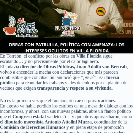
En Torreón, el conflicto por las obras en
Villa Florida
sigue
escalando… y no precisamente por el calor lagunero.
El todavía
director de Obras Públicas, Juan Adolfo von Bertrab
,
volvió a encender la mecha con declaraciones que más parecen
combustible que conciliación: anunció que
“prevé”
usar
fuerza
pública
para reanudar los trabajos viales detenidos por el plantón de
vecinos que exigen
transparencia y respeto a su vivienda
.
No es la primera vez que el funcionario cae en provocaciones.
En agosto ya había perdido los estribos en una mesa de diálogo con los
inconformes, y ahora, con sus nuevas palabras, abre un flanco político
que el
Congreso estatal
ya detectó —y que otros aprovecharon, como
el
diputado morenista Antonio Attolini Murra
, coordinador de la
Comisión de Derechos Humanos
y en plena etapa de promoción
política, reaccionó de inmediato con una frase que resonó en redes: