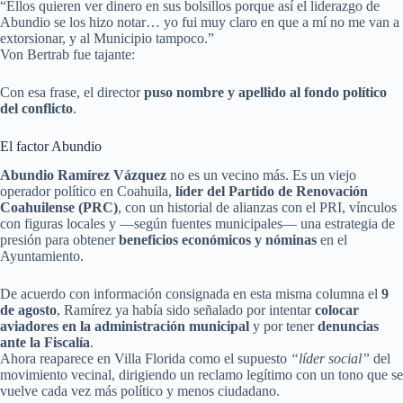
“Ellos quieren ver dinero en sus bolsillos porque así el liderazgo de
Abundio se los hizo notar… yo fui muy claro en que a mí no me van a
extorsionar, y al Municipio tampoco.”
Von Bertrab fue tajante:
Con esa frase, el director
puso nombre y apellido al fondo político
del conflicto
.
El factor Abundio
Abundio Ramírez Vázquez
no es un vecino más. Es un viejo
operador político en Coahuila,
líder del Partido de Renovación
Coahuilense (PRC)
, con un historial de alianzas con el PRI, vínculos
con figuras locales y —según fuentes municipales— una estrategia de
presión para obtener
beneficios económicos y nóminas
en el
Ayuntamiento.
De acuerdo con información consignada en esta misma columna el
9
de agosto
, Ramírez ya había sido señalado por intentar
colocar
aviadores en la administración municipal
y por tener
denuncias
ante la Fiscalía
.
Ahora reaparece en Villa Florida como el supuesto
“líder social”
del
movimiento vecinal, dirigiendo un reclamo legítimo con un tono que se
vuelve cada vez más político y menos ciudadano.