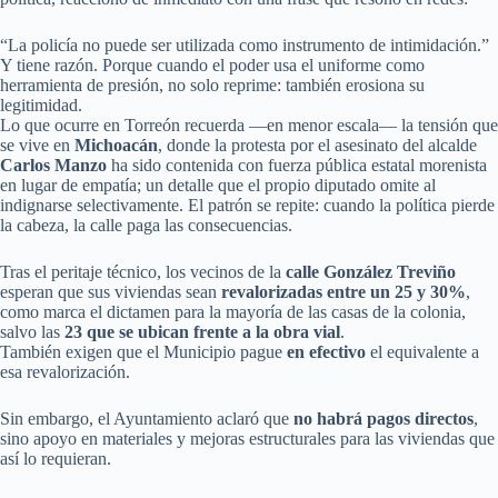
“La policía no puede ser utilizada como instrumento de intimidación.”
Y tiene razón. Porque cuando el poder usa el uniforme como
herramienta de presión, no solo reprime: también erosiona su
legitimidad.
Lo que ocurre en Torreón recuerda —en menor escala— la tensión que
se vive en
Michoacán
, donde la protesta por el asesinato del alcalde
Carlos Manzo
ha sido contenida con fuerza pública estatal morenista
en lugar de empatía; un detalle que el propio diputado omite al
indignarse selectivamente. El patrón se repite: cuando la política pierde
la cabeza, la calle paga las consecuencias.
Tras el peritaje técnico, los vecinos de la
calle González Treviño
esperan que sus viviendas sean
revalorizadas entre un 25 y 30%
,
como marca el dictamen para la mayoría de las casas de la colonia,
salvo las
23 que se ubican frente a la obra vial
.
También exigen que el Municipio pague
en efectivo
el equivalente a
esa revalorización.
Sin embargo, el Ayuntamiento aclaró que
no habrá pagos directos
,
sino apoyo en materiales y mejoras estructurales para las viviendas que
así lo requieran.