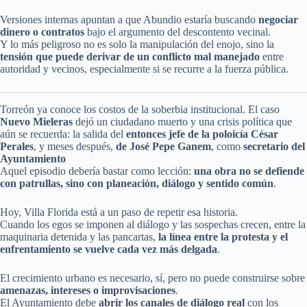
Versiones internas apuntan a que Abundio estaría buscando
negociar
dinero o contratos
bajo el argumento del descontento vecinal.
Y lo más peligroso no es solo la manipulación del enojo, sino la
tensión que puede derivar de un conflicto mal manejado
entre
autoridad y vecinos, especialmente si se recurre a la fuerza pública.
Torreón ya conoce los costos de la soberbia institucional. El caso
Nuevo Mieleras
dejó un ciudadano muerto y una crisis política que
aún se recuerda: la salida del
entonces jefe de la poloicía César
Perales
, y meses después,
de José Pepe Ganem
, como
secretario del
Ayuntamiento
Aquel episodio debería bastar como lección:
una obra no se defiende
con patrullas, sino con planeación, diálogo y sentido común
.
Hoy, Villa Florida está a un paso de repetir esa historia.
Cuando los egos se imponen al diálogo y las sospechas crecen, entre la
maquinaria detenida y las pancartas,
la línea entre la protesta y el
enfrentamiento se vuelve cada vez más delgada
.
El crecimiento urbano es necesario, sí, pero no puede construirse sobre
amenazas, intereses o improvisaciones
.
El Ayuntamiento debe
abrir los canales de diálogo real
con los