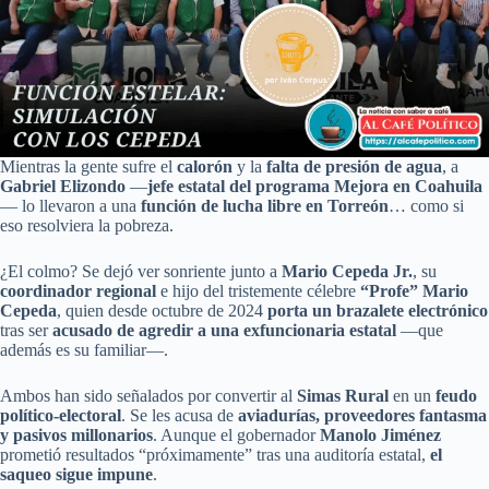
Mientras la gente sufre el
calorón
y la
falta de presión de agua
, a
Gabriel Elizondo
—
jefe estatal del programa Mejora en Coahuila
— lo llevaron a una
función de lucha libre en Torreón
… como si
eso resolviera la pobreza.
¿El colmo? Se dejó ver sonriente junto a
Mario Cepeda Jr.
, su
coordinador regional
e hijo del tristemente célebre
“Profe” Mario
Cepeda
, quien desde octubre de 2024
porta un brazalete electrónico
tras ser
acusado de agredir a una exfuncionaria estatal
—que
además es su familiar—.
Ambos han sido señalados por convertir al
Simas Rural
en un
feudo
político-electoral
. Se les acusa de
aviadurías, proveedores fantasma
y pasivos millonarios
. Aunque el gobernador
Manolo Jiménez
prometió resultados “próximamente” tras una auditoría estatal,
el
saqueo sigue impune
.