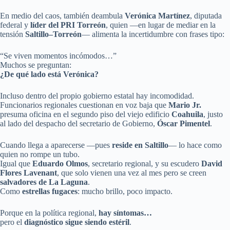
En medio del caos, también deambula
Verónica Martínez
, diputada
federal y
líder del PRI Torreón
, quien —en lugar de mediar en la
tensión
Saltillo–Torreón
— alimenta la incertidumbre con frases tipo:
“Se viven momentos incómodos…”
Muchos se preguntan:
¿De qué lado está Verónica?
Incluso dentro del propio gobierno estatal hay incomodidad.
Funcionarios regionales cuestionan en voz baja que
Mario Jr.
presuma oficina en el segundo piso del viejo edificio
Coahuila
, justo
al lado del despacho del secretario de Gobierno,
Óscar Pimentel
.
Cuando llega a aparecerse —pues
reside en Saltillo
— lo hace como
quien no rompe un tubo.
Igual que
Eduardo Olmos
, secretario regional, y su escudero
David
Flores Lavenant
, que solo vienen una vez al mes pero se creen
salvadores de La Laguna
.
Como
estrellas fugaces
: mucho brillo, poco impacto.
Porque en la política regional,
hay síntomas…
pero el
diagnóstico sigue siendo estéril
.