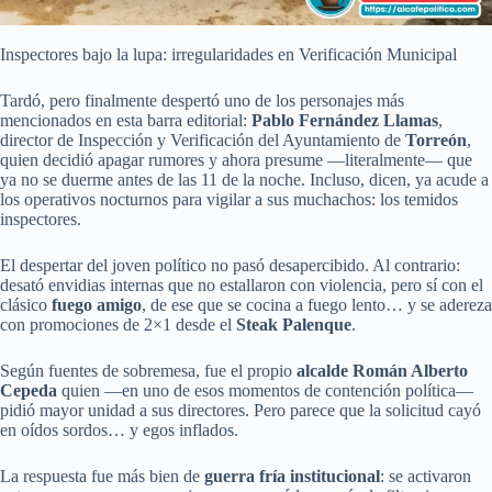
Inspectores bajo la lupa: irregularidades en Verificación Municipal
Tardó, pero finalmente despertó uno de los personajes más
mencionados en esta barra editorial:
Pablo Fernández Llamas
,
director de Inspección y Verificación del Ayuntamiento de
Torreón
,
quien decidió apagar rumores y ahora presume —literalmente— que
ya no se duerme antes de las 11 de la noche. Incluso, dicen, ya acude a
los operativos nocturnos para vigilar a sus muchachos: los temidos
inspectores.
El despertar del joven político no pasó desapercibido. Al contrario:
desató envidias internas que no estallaron con violencia, pero sí con el
clásico
fuego amigo
, de ese que se cocina a fuego lento… y se adereza
con promociones de 2×1 desde el
Steak Palenque
.
Según fuentes de sobremesa, fue el propio
alcalde Román Alberto
Cepeda
quien —en uno de esos momentos de contención política—
pidió mayor unidad a sus directores. Pero parece que la solicitud cayó
en oídos sordos… y egos inflados.
La respuesta fue más bien de
guerra fría institucional
: se activaron