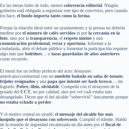
En las mesas hubo de todo, menos
coherencia editorial
. Ningún
gobierno está obligado a organizar este tipo de convivios, pero cuando
los hace,
el fondo importa tanto como la forma
.
Porque la relación ideal entre un ayuntamiento y la prensa no debería
medirse por
el número de cafés servidos
ni por
la cercanía en la
foto
, sino por la
transparencia
, el
respeto mutuo
y una
comunicación profesional, veraz y oportuna
. Informar a la
ciudadanía, abrir el debate público y fomentar la participación requiere
algo más que
boletines
… o
tazas guardadas de años anteriores
como recuerdo.
El menú fue un reflejo perfecto del acto: desayuno
americano/continental con un
omelette bañado en salsa de tomate
,
frijoles resignados
y una
papa que intentó ser hash brown
… sin
lograrlo.
Pobre, tibio, olvidable
. Competía con el desayuno de la
posada del
CCT
, no por calidad, sino por ver cuál estaba más
desangelado. Dicen que el del alcalde “sobrevivió” únicamente porque
no estaba echado a perder
.
Y el motivo central no ayudó:
el mensaje del alcalde fue más
insípido que el desayuno con sobrecosto
. Cumplió el trámite. Habló
de la reunión de seguridad encabezada un día antes por el
fiscal de