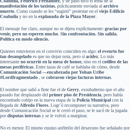
Coahuila, Federico Fernández
, y de paso tocó el tema de la
manifestación de los taxistas
, prácticamente enviada al
archivo
muerto
. Como cuando se les “sugirió” protestar en el
viejo Edificio
Coahuila
y no en la
explanada de la Plaza Mayor
.
El mensaje fue claro, aunque no se dijera explícitamente:
gracias por
venir, pero no esperen mucho
.
Sin confrontación. Sin salida.
Política en modo silencio.
Quienes estuvieron en el convivio coinciden en algo:
el evenrto fue
tan desangelado
es que no dejan nota, pero sí
acidez
. Lo más
interesante
no ocurrió en la mesa de honor,
sino en el
cotilleo de las
mesas periféricas
. Entre tazas de café se hablaba de cómo, desde
Comunicación Social —encabezada por Yohan Uribe
#Lordfragmentado
, se
cobraron viejas facturas internas
.
El nombre que salió a flote fue el de
Gerry
, exsubalterno que el año
pasado fue desplazado del
primer piso de Presidencia
, pero había
encontrado cobijo en la nueva etapa de la
Policía Municipal
con la
llegada de
Alfredo Flores
. Logr´ó recomponer su narrativa, pero
desde Comunicación Social se le cerró el paso, se le sacó de la jugada
por
disputas internas
y se le volvió a marginar.
No es menor. El mismo equipo anfitrión del desayuno fue señalado por