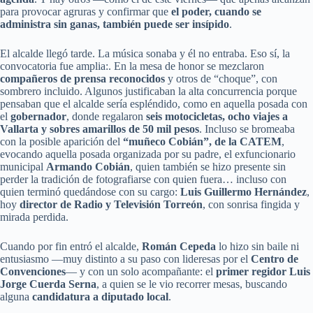
para provocar agruras y confirmar que
el poder, cuando se
administra sin ganas, también puede ser insípido
.
El alcalde llegó tarde. La música sonaba y él no entraba. Eso sí, la
convocatoria fue amplia:. En la mesa de honor se mezclaron
compañeros de prensa reconocidos
y otros de “choque”, con
sombrero incluido. Algunos justificaban la alta concurrencia porque
pensaban que el alcalde sería espléndido, como en aquella posada con
el
gobernador
, donde regalaron
seis motocicletas, ocho viajes a
Vallarta y sobres amarillos de 50 mil pesos
. Incluso se bromeaba
con la posible aparición del
“muñeco Cobián”, de la CATEM
,
evocando aquella posada organizada por su padre, el exfuncionario
municipal
Armando Cobián
, quien también se hizo presente sin
perder la tradición de fotografiarse con quien fuera… incluso con
quien terminó quedándose con su cargo:
Luis Guillermo Hernández
,
hoy
director de Radio y Televisión Torreón
, con sonrisa fingida y
mirada perdida.
Cuando por fin entró el alcalde,
Román Cepeda
lo hizo sin baile ni
entusiasmo —muy distinto a su paso con lideresas por el
Centro de
Convenciones
— y con un solo acompañante: el
primer regidor Luis
Jorge Cuerda Serna
, a quien se le vio recorrer mesas, buscando
alguna
candidatura a diputado local
.