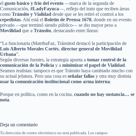
el
gusto básico y frío del evento
—marca de la segunda de
Comunicación,
#LadyFayuca
—, reflejo del trato que reciben áreas
como
Tránsito y Vialidad
desde que se les retiró el control a los
cepedistas
. Ahí está el
Boletín de Prensa 1678
, donde en un evento
privado —que terminó siendo público— se dio mayor peso a
Movilidad
que a
Tránsito
, destacando entre líneas:
“La funcionaria (MatrthaFaz, Tránsitod destacó la participación de
Luis Alberto Morales Cortés
,
director general de Movilidad
Urbana
”.
Según diversas fuentes, la estrategia apunta a
tomar control de la
comunicación de la Policía
y a
minimizar el papel de Vialidad
.
Seamos realistas: tampoco es que Tránsito haya cambiado mucho con
su actual jefatura. Pero una cosa es
señalar fallas
y otra muy distinta
usar la comunicación institucional como arma interna
.
Porque en política, como en la cocina,
cuando no hay sustancia… se
nota
.
Deja un comentario
Tu dirección de correo electrónico no será publicada.
Los campos