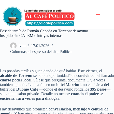
Saltar
al
contenido
Posada tardía de Román Cepeda en Torreón: desayuno
insípido sin CATEM e intrigas internas
ivan
17/01/2026
Columnas
,
el espresso del día
,
Politica
Las posadas tardías siguen dando de qué hablar. Este viernes, el
alcalde de Torreón
se “dio la oportunidad” de convivir con el llamado
cuarto poder local
. Sí, ese que pregunta, documenta… y a veces
también aplaude. La cita fue en un
hotel Marriott
, no en el área del
buffet del
Duomo Café
—donde el desayuno ronda los
395 pesos
—,
sino en un salón privado. Detalle no menor:
cuando el poder se
encierra, rara vez es para dialogar
.
Hay desayunos que prometen
conversación, mensaje y control de
agenda
. Y hay otros —como el de este viernes— que apenas alcanzan