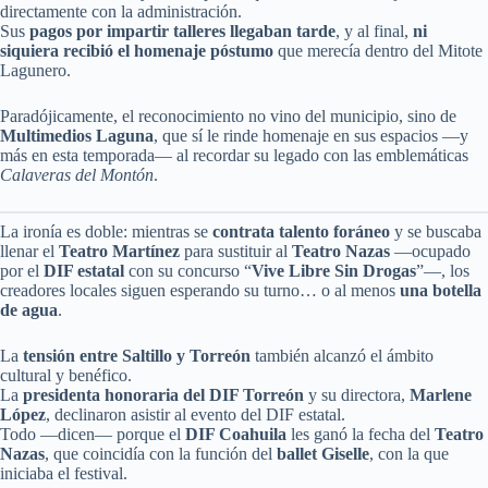
directamente con la administración.
Sus
pagos por impartir talleres llegaban tarde
, y al final,
ni
siquiera recibió el homenaje póstumo
que merecía dentro del Mitote
Lagunero.
Paradójicamente, el reconocimiento no vino del municipio, sino de
Multimedios Laguna
, que sí le rinde homenaje en sus espacios —y
más en esta temporada— al recordar su legado con las emblemáticas
Calaveras del Montón
.
La ironía es doble: mientras se
contrata talento foráneo
y se buscaba
llenar el
Teatro Martínez
para sustituir al
Teatro Nazas
—ocupado
por el
DIF estatal
con su concurso “
Vive Libre Sin Drogas
”—, los
creadores locales siguen esperando su turno… o al menos
una botella
de agua
.
La
tensión entre Saltillo y Torreón
también alcanzó el ámbito
cultural y benéfico.
La
presidenta honoraria del DIF Torreón
y su directora,
Marlene
López
, declinaron asistir al evento del DIF estatal.
Todo —dicen— porque el
DIF Coahuila
les ganó la fecha del
Teatro
Nazas
, que coincidía con la función del
ballet Giselle
, con la que
iniciaba el festival.