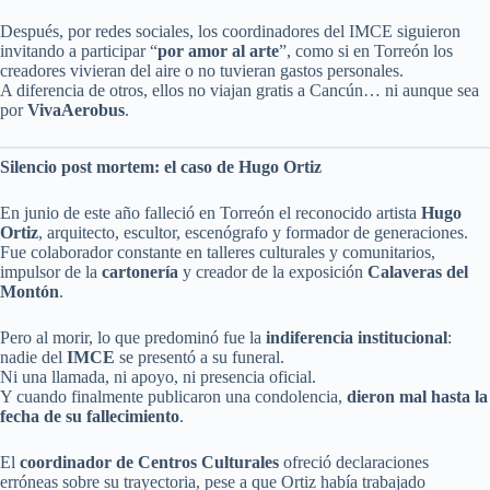
Después, por redes sociales, los coordinadores del IMCE siguieron
invitando a participar “
por amor al arte
”, como si en Torreón los
creadores vivieran del aire o no tuvieran gastos personales.
A diferencia de otros, ellos no viajan gratis a Cancún… ni aunque sea
por
VivaAerobus
.
Silencio post mortem: el caso de Hugo Ortiz
En junio de este año falleció en Torreón el reconocido artista
Hugo
Ortiz
, arquitecto, escultor, escenógrafo y formador de generaciones.
Fue colaborador constante en talleres culturales y comunitarios,
impulsor de la
cartonería
y creador de la exposición
Calaveras del
Montón
.
Pero al morir, lo que predominó fue la
indiferencia institucional
:
nadie del
IMCE
se presentó a su funeral.
Ni una llamada, ni apoyo, ni presencia oficial.
Y cuando finalmente publicaron una condolencia,
dieron mal hasta la
fecha de su fallecimiento
.
El
coordinador de Centros Culturales
ofreció declaraciones
erróneas sobre su trayectoria, pese a que Ortiz había trabajado