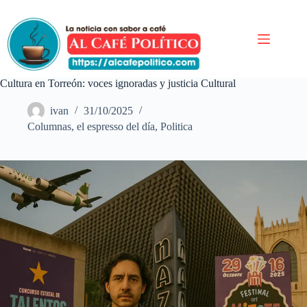
Saltar
al
contenido
Cultura en Torreón: voces ignoradas y justicia Cultural
ivan
31/10/2025
Columnas
,
el espresso del día
,
Politica