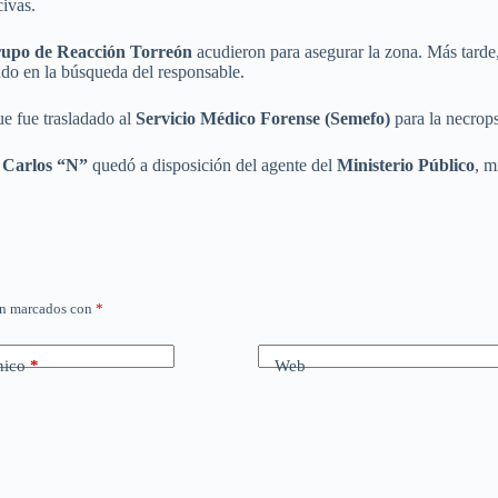
civas.
upo de Reacción Torreón
acudieron para asegurar la zona. Más tarde
ando en la búsqueda del responsable.
ue fue trasladado al
Servicio Médico Forense (Semefo)
para la necrops
e
Carlos “N”
quedó a disposición del agente del
Ministerio Público
, m
án marcados con
*
nico
*
Web