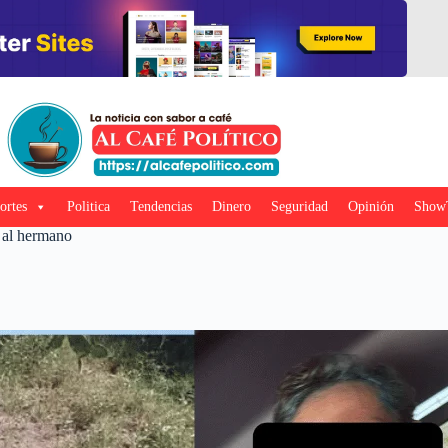
ortes
Politica
Tendencias
Dinero
Seguridad
Opinión
Show
n al hermano