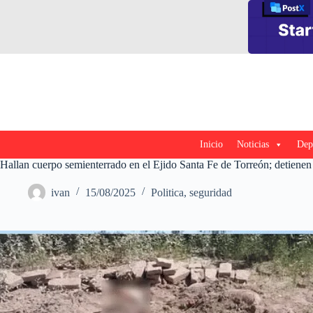
Saltar
al
contenido
Inicio
Noticias
Dep
Hallan cuerpo semienterrado en el Ejido Santa Fe de Torreón; detiene
ivan
15/08/2025
Politica
,
seguridad