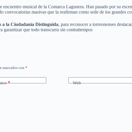
 de encuentro musical de la Comarca Lagunera. Han pasado por su esc
do convocatorias masivas que la reafirman como sede de los grandes con
s a la Ciudadanía Distinguida
, para reconocer a torreonenses destaca
a garantizar que todo transcurra sin contratiempos
án marcados con
*
nico
*
Web