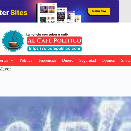
ortes
Politica
Tendencias
Dinero
Seguridad
Opinión
Show
 Mayor