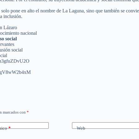
olo pone en alto el nombre de La Laguna, sino que también se convierte
a inclusión.
an Lázaro
nocimiento nacional
o social
rvantes
usión social
cial
3n3gfuZDvU2O⁠
VaKgV8wW2b4xM
án marcados con
*
nico
*
Web