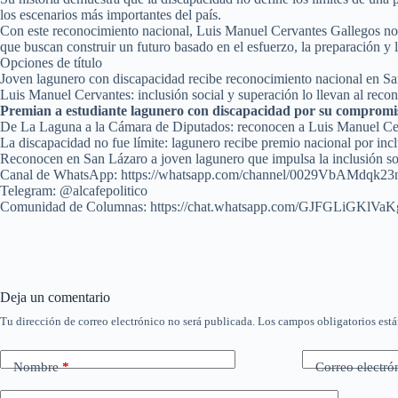
los escenarios más importantes del país.
Con este reconocimiento nacional, Luis Manuel Cervantes Gallegos no s
que buscan construir un futuro basado en el esfuerzo, la preparación y l
Opciones de título
Joven lagunero con discapacidad recibe reconocimiento nacional en S
Luis Manuel Cervantes: inclusión social y superación lo llevan al reco
Premian a estudiante lagunero con discapacidad por su compromis
De La Laguna a la Cámara de Diputados: reconocen a Luis Manuel Ce
La discapacidad no fue límite: lagunero recibe premio nacional por incl
Reconocen en San Lázaro a joven lagunero que impulsa la inclusión so
Canal de WhatsApp: https://whatsapp.com/channel/0029VbAMdqk2
Telegram: @alcafepolitico
Comunidad de Columnas: https://chat.whatsapp.com/GJFGLiGKl
Deja un comentario
Tu dirección de correo electrónico no será publicada.
Los campos obligatorios est
Nombre
*
Correo electró