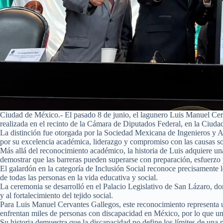
Ciudad de México.- El pasado 8 de junio, el lagunero Luis Manuel Cerv
realizada en el recinto de la Cámara de Diputados Federal, en la Ciud
La distinción fue otorgada por la Sociedad Mexicana de Ingenieros y A
por su excelencia académica, liderazgo y compromiso con las causas so
Más allá del reconocimiento académico, la historia de Luis adquiere un
demostrar que las barreras pueden superarse con preparación, esfuerzo 
El galardón en la categoría de Inclusión Social reconoce precisamente lo
de todas las personas en la vida educativa y social.
La ceremonia se desarrolló en el Palacio Legislativo de San Lázaro, don
y al fortalecimiento del tejido social.
Para Luis Manuel Cervantes Gallegos, este reconocimiento representa 
enfrentan miles de personas con discapacidad en México, por lo que uno 
Su historia demuestra que la discapacidad no define los límites de una p