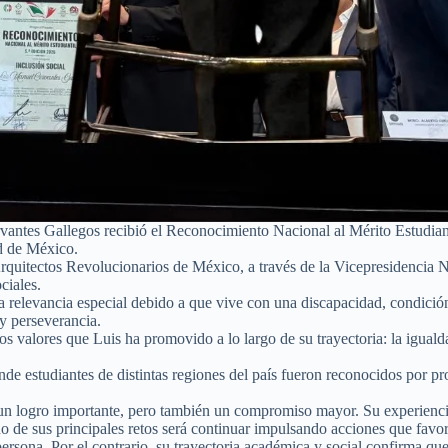
antes Gallegos recibió el Reconocimiento Nacional al Mérito Estudiant
ad de México.
rquitectos Revolucionarios de México, a través de la Vicepresidencia 
ciales.
a relevancia especial debido a que vive con una discapacidad, condició
y perseverancia.
s valores que Luis ha promovido a lo largo de su trayectoria: la igualda
de estudiantes de distintas regiones del país fueron reconocidos por pr
un logro importante, pero también un compromiso mayor. Su experienci
de sus principales retos será continuar impulsando acciones que favorez
ersona. Por el contrario, su trayectoria académica y social confirma que