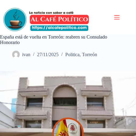
Saltar
al
contenido
España está de vuelta en Torreón: reabren su Consulado
Honorario
ivan
27/11/2025
Politica
,
Torreón